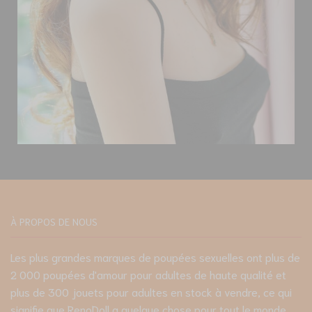
À PROPOS DE NOUS
Les plus grandes marques de poupées sexuelles ont plus de
2 000 poupées d'amour pour adultes de haute qualité et
plus de 300 jouets pour adultes en stock à vendre, ce qui
signifie que RenoDoll a quelque chose pour tout le monde.