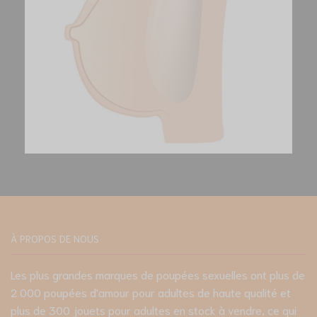
À PROPOS DE NOUS
Les plus grandes marques de poupées sexuelles ont plus de
2 000 poupées d'amour pour adultes de haute qualité et
plus de 300 jouets pour adultes en stock à vendre, ce qui