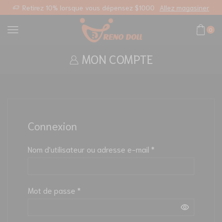
sonnalisé
Retirez 10% lorsque vous dépensez $1000
Allez magasiner
0
MON COMPTE
Connexion
Nom d'utilisateur ou adresse e-mail
*
Mot de passe
*