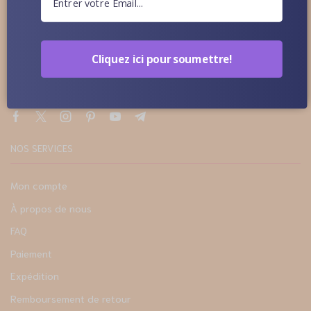
signifie que RenoDoll a quelque chose pour tout le monde.
1567, chemin Brownton Greenwood, MS 38930
Cliquez ici pour soumettre!
contact@renodoll.com
+1 408 996 1010
NOS SERVICES
Mon compte
À propos de nous
FAQ
Paiement
Expédition
Remboursement de retour