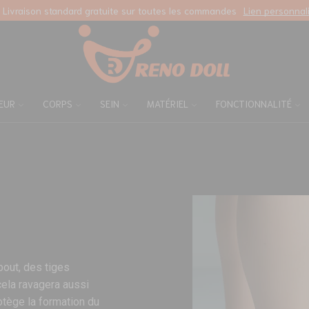
Livraison standard gratuite sur toutes les commandes
Lien personnal
EUR
CORPS
SEIN
MATÉRIEL
FONCTIONNALITÉ
bout, des tiges
cela ravagera aussi
otège la formation du