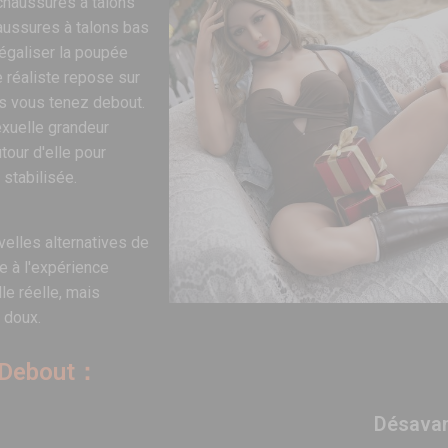
chaussures à talons
aussures à talons bas
 égaliser la poupée
e réaliste repose sur
ous vous tenez debout.
xuelle grandeur
tour d'elle pour
 stabilisée.
elles alternatives de
e à l'expérience
le réelle, mais
 doux.
d Debout：
Désava