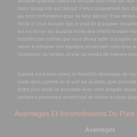
sexuelle grandeur nature ne doit pas être mise sur des 
hauts lorsqu'elle est debout. Portez uniquement des ch
qui sont confortables pour se tenir debout. Vous devez
réelle et vous assurer que le pied de la poupée sexuell
les vis et non sur la partie molle des orteils lorsque v
renodoll.com estime que vous devez aider la poupée se
nature à retrouver son équilibre en passant votre bras au
l'empêcher de tomber, et elle se tiendra de manière très
Comme il est bien connu, la RenoDoll développe de nouv
pieds durs, comme on le voit sur la photo, pour permettr
d'être plus réelle et amusante avec votre poupée sexuel
certaines personnes aiment tout de même le pieds plus
Avantages Et Inconvénients Du Pie
Avantages