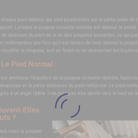
e chaque pied debout, qui sont positionnés sur la partie plate de
e support. Lorsque la poupée sexuelle réaliste est debout, le poid
ble du dessous du pied de la ou des poupées sexuelles, ce qui pe
et redémarrées une fois qu'il est temps de tenir debout la poupé
 modifier la longueur, soit en fixant ou en desserrant les boulons
 Le Pied Normal :
 améliorer l'équilibre de la poupée sexuelle réaliste, l'autorisa
ebaptisée et la partie inférieure du pied renforcée. Le pied norma
grés à un angle faible. il ne peut pas être ajusté vers le haut ou d
euvent-Elles
uts ?
ied, mais la poupée