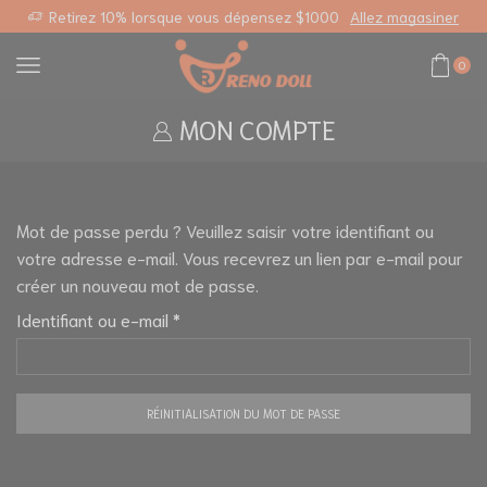
sonnalisé
Retirez 10% lorsque vous dépensez $1000
Allez magasiner
0
MON COMPTE
Mot de passe perdu ? Veuillez saisir votre identifiant ou
votre adresse e-mail. Vous recevrez un lien par e-mail pour
créer un nouveau mot de passe.
Identifiant ou e-mail
*
RÉINITIALISATION DU MOT DE PASSE