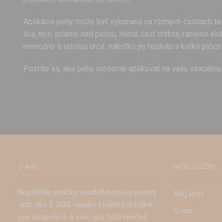
Aplikácia pehy môže byť vykonaná na rôznych častiach tela
líca, nos, priamo nad pažou, horná časť chrbta, rameno al
nemožno s istotou určiť, nakoľko jej hustotu a koľko plôch 
Pozrite sa, aké pehy môžeme aplikovať na vašu sexuálnu 
O NÁS
NAŠE SLUŽBY
Najväčšie značky sexdoll majú na predaj
Môj účet
viac ako 2 000 vysoko kvalitných bábik
O nás
pre dospelých a viac ako 300 hračiek