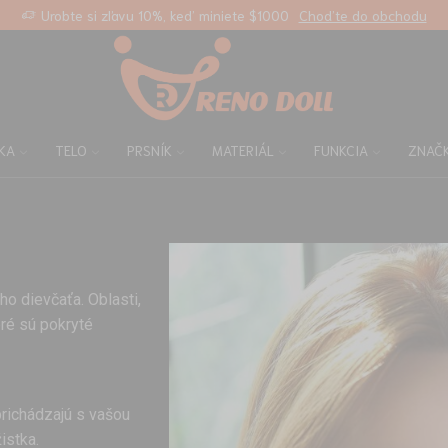
Urobte si zľavu 10%, keď miniete $1000
Choďte do obchodu
KA
TELO
PRSNÍK
MATERIÁL
FUNKCIA
ZNAČ
ho dievčaťa. Oblasti,
oré sú pokryté
prichádzajú s vašou
istka.