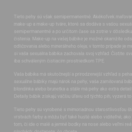
Tieto pehy sú však semipermanentné. Akékoľvek maľovani
make-up a make-up tváre, ktoré sa dodáva s vašou sexuál
semipermanentné a po určitom čase sa zotrie v dôsledku
čistenia. Make-up na vašej bábike je možné okamžite od
odličovania alebo minerálneho oleja; v tomto prípade je 
si vaša sexuálna bábika zachovala svoj vzhľad. Čistite sv
iba schváleným čistiacim prostriedkom TPE.
Vaša bábika má skutočnejší a prirodzenejší vzhľad s peha
sexuálne bábiky majú nárok na pehy; vaša zamilovaná bá
blondínka alebo brunetka a stále má pehy ako extra detail
Detaily bábik získajú väčšiu úľavu od týchto pih; vyzerá to
Tieto pehy sú vyrobené s mimoriadnou starostlivosťou št
vrstvách farby a môžu byť také husté alebo viditeľné, ako
tom, či ide o malé a jemné bodky na nose alebo veľmi reá
plochách; dostanete, čo chcete.