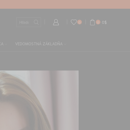
0
$
0
0
KA
VEDOMOSTNÁ ZÁKLADŇA