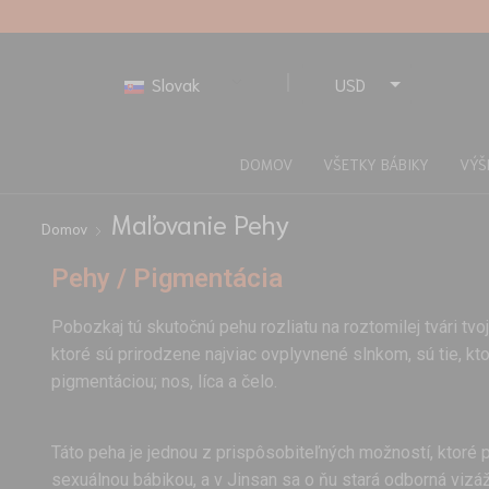
Slovak
USD
EUR
DOMOV
VŠETKY BÁBIKY
VÝŠ
Maľovanie Pehy
Domov
Pehy / Pigmentácia
Pobozkaj tú skutočnú pehu rozliatu na roztomilej tvári tvoj
ktoré sú prirodzene najviac ovplyvnené slnkom, sú tie, kt
pigmentáciou; nos, líca a čelo.
Táto peha je jednou z prispôsobiteľných možností, ktoré 
sexuálnou bábikou, a v Jinsan sa o ňu stará odborná vizáž