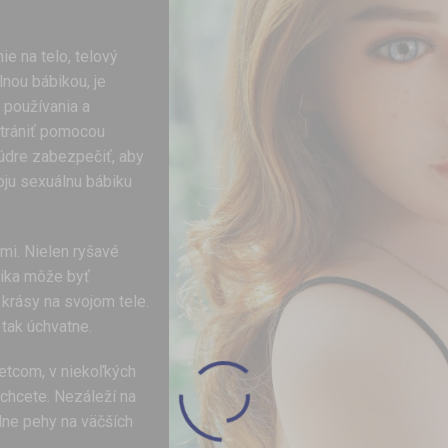
e na telo, telový
nou bábikou, je
 používania a
strániť pomocou
múdre zabezpečiť, aby
oju sexuálnu bábiku
mi. Nielen ryšavé
bika môže byť
 krásy na svojom tele.
 tak úchvatne.
etcom, v niekoľkých
 chcete. Nezáleží na
lne pehy na väčších