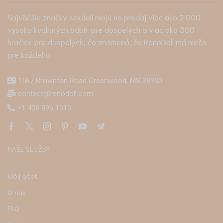
Najväčšie značky sexdoll majú na predaj viac ako 2 000
vysoko kvalitných bábik pre dospelých a viac ako 300
hračiek pre dospelých, čo znamená, že RenoDoll má niečo
pre každého.
1567 Brownton Road Greenwood, MS 38930
contact@renodoll.com
+1 408 996 1010
NAŠE SLUŽBY
Môj účet
O nás
FAQ