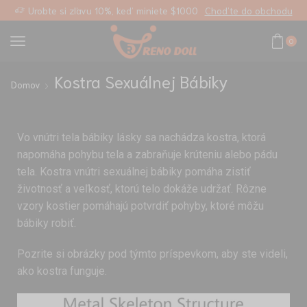
lastný odkaz
Urobte si zľavu 10%, keď miniete $1000
Choďte do obchodu
0
Kostra Sexuálnej Bábiky
Domov
Vo vnútri tela bábiky lásky sa nachádza kostra, ktorá
napomáha pohybu tela a zabraňuje krúteniu alebo pádu
tela. Kostra vnútri sexuálnej bábiky pomáha zistiť
životnosť a veľkosť, ktorú telo dokáže udržať. Rôzne
vzory kostier pomáhajú potvrdiť pohyby, ktoré môžu
bábiky robiť.
Pozrite si obrázky pod týmto príspevkom, aby ste videli,
ako kostra funguje.