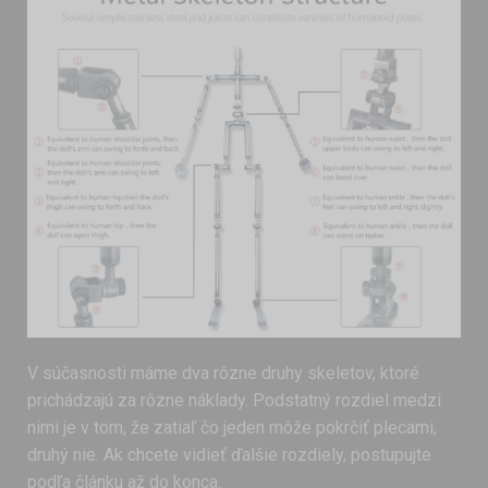
V súčasnosti máme dva rôzne druhy skeletov, ktoré
prichádzajú za rôzne náklady. Podstatný rozdiel medzi
nimi je v tom, že zatiaľ čo jeden môže pokrčiť plecami,
druhý nie. Ak chcete vidieť ďalšie rozdiely, postupujte
podľa článku až do konca.