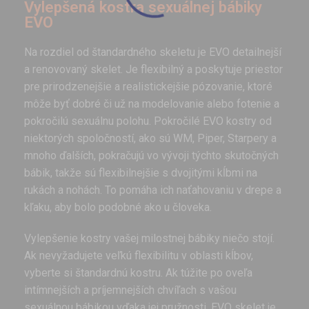
Vylepšená kostra sexuálnej bábiky
EVO
Na rozdiel od štandardného skeletu je EVO detailnejší
a renovovaný skelet. Je flexibilný a poskytuje priestor
pre prirodzenejšie a realistickejšie pózovanie, ktoré
môže byť dobré či už na modelovanie alebo fotenie a
pokročilú sexuálnu polohu. Pokročilé EVO kostry od
niektorých spoločností, ako sú WM, Piper, Starpery a
mnoho ďalších, pokračujú vo vývoji týchto skutočných
bábik, takže sú flexibilnejšie s dvojitými kĺbmi na
rukách a nohách. To pomáha ich naťahovaniu v drepe a
kľaku, aby bolo podobné ako u človeka.
Vylepšenie kostry vašej milostnej bábiky niečo stojí.
Ak nevyžadujete veľkú flexibilitu v oblasti kĺbov,
vyberte si štandardnú kostru. Ak túžite po oveľa
intímnejších a príjemnejších chvíľach s vašou
sexuálnou bábikou vďaka jej pružnosti, EVO skelet je