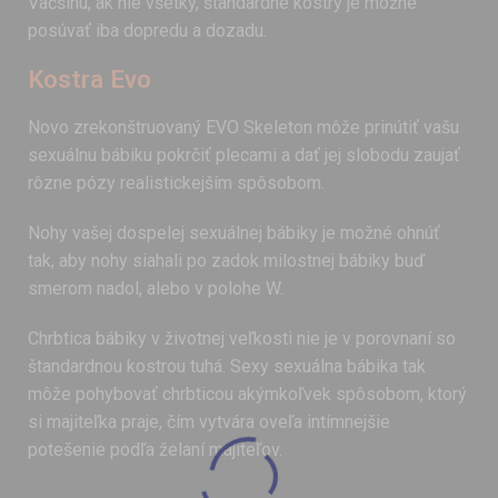
Väčšinu, ak nie všetky, štandardné kostry je možné
posúvať iba dopredu a dozadu.
Kostra Evo
Novo zrekonštruovaný EVO Skeleton môže prinútiť vašu
sexuálnu bábiku pokrčiť plecami a dať jej slobodu zaujať
rôzne pózy realistickejším spôsobom.
Nohy vašej dospelej sexuálnej bábiky je možné ohnúť
tak, aby nohy siahali po zadok milostnej bábiky buď
smerom nadol, alebo v polohe W.
Chrbtica bábiky v životnej veľkosti nie je v porovnaní so
štandardnou kostrou tuhá. Sexy sexuálna bábika tak
môže pohybovať chrbticou akýmkoľvek spôsobom, ktorý
si majiteľka praje, čím vytvára oveľa intímnejšie
potešenie podľa želaní majiteľov.