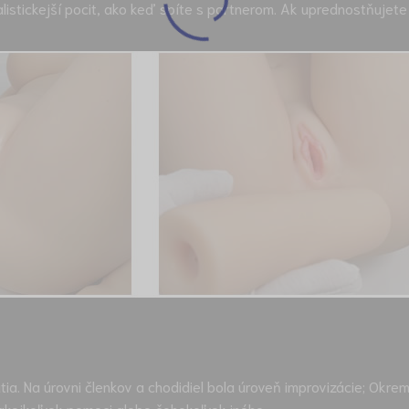
istickejší pocit, ako keď spíte s partnerom. Ak uprednostňujete
ia. Na úrovni členkov a chodidiel bola úroveň improvizácie; Okrem
akejkoľvek pomoci alebo čohokoľvek iného.