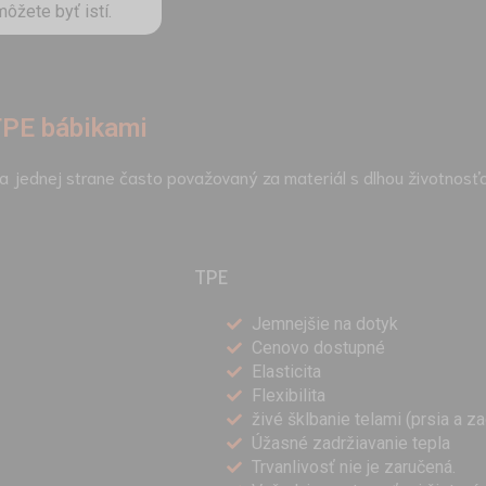
môžete byť istí.
 TPE bábikami
e na jednej strane často považovaný za materiál s dlhou životnosť
TPE
Jemnejšie na dotyk
Cenovo dostupné
Elasticita
Flexibilita
živé šklbanie telami (prsia a z
Úžasné zadržiavanie tepla
Trvanlivosť nie je zaručená.