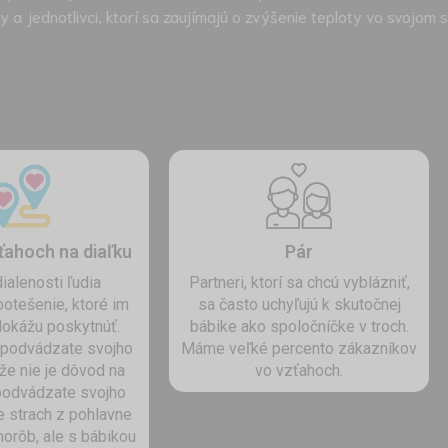
ry a jednotlivci, ktorí sa zaujímajú o zvýšenie teploty vo svojom
ťahoch na diaľku
Pár
ialenosti ľudia
Partneri, ktorí sa chcú vyblázniť,
potešenie, ktoré im
sa často uchyľujú k skutočnej
dokážu poskytnúť.
bábike ako spoločníčke v troch.
epodvádzate svojho
Máme veľké percento zákazníkov
kže nie je dôvod na
vo vzťahoch.
podvádzate svojho
e strach z pohlavne
orôb, ale s bábikou