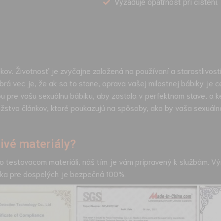
Vyžaduje opatrnosť pri čistení.
ov. Životnosť je zvyčajne založená na používaní a starostlivost
brá vec je, že ak sa to stane, oprava vašej milostnej bábiky je
u pre vašu sexuálnu bábiku, aby zostala v perfektnom stave, a
stvo článkov, ktoré poukazujú na spôsoby, ako by vaša sexuálna
ivé materiály?
o testovacom materiáli, náš tím je vám pripravený k službám. V
bika pre dospelých je bezpečná 100%.