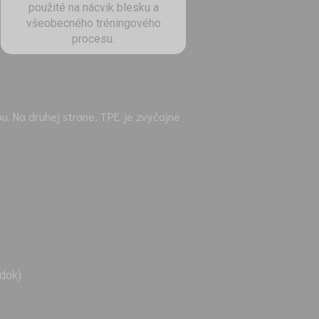
použité na nácvik blesku a
všeobecného tréningového
procesu.
ou. Na druhej strane, TPE je zvyčajne
adok)