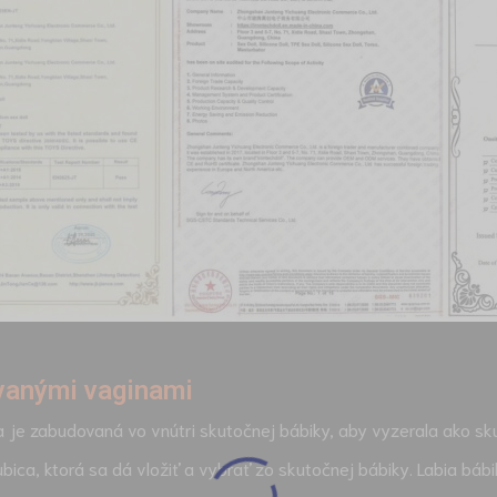
vanými vaginami
a je zabudovaná vo vnútri skutočnej bábiky, aby vyzerala ako sk
ubica, ktorá sa dá vložiť a vybrať zo skutočnej bábiky. Labia bá