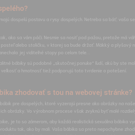
spelého?
majú dospelú postavu a rysy dospelých. Netreba sa báť; vaša se
k, ako sa vám páči. Nesmie sa nosiť pod pažou, pretože má váhu, 
posteľ alebo stoličku, v ktorej sa bude držať. Mäkký a plyšový ná
nechala jej viditeľné stopy po celom tele. .
itné bábiky sú podobné „skutočnej ponuke“ ľudí, akú by ste mo
h veľkosť a hmotnosť tiež podporujú toto tvrdenie o potešení.
bika zhodovať s tou na webovej stránke?
bik pre dospelých, ktoré vyzerajú presne ako obrázky na našej 
 ich obrázky. Vo výrobnom procese však zvyknú byť malé rozdiel
bike, je to so zámerom, aby každá realistická sexuálna bábika vy
roduktu tak, ako by mali. Vaša bábika sa preto nepochybne zhod