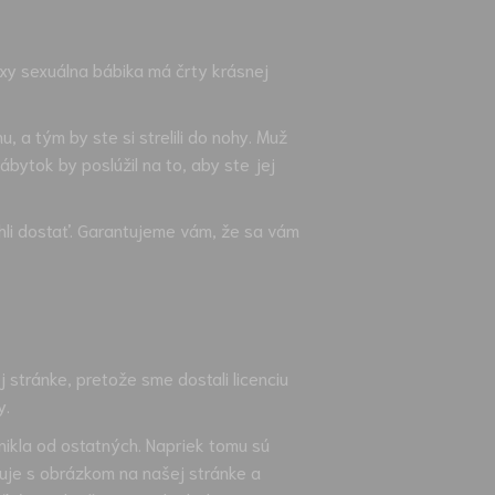
xy sexuálna bábika má črty krásnej
a tým by ste si strelili do nohy. Muž
bytok by poslúžil na to, aby ste jej
hli dostať. Garantujeme vám, že sa vám
stránke, pretože sme dostali licenciu
y.
nikla od ostatných. Napriek tomu sú
uje s obrázkom na našej stránke a