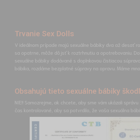
Trvanie Sex Dolls
V ideálnom prípade majú sexuálne bábiky dva až desať rok
sa opatrne, môže dôjsť k roztrhnutiu a opotrebovaniu. Do
sexuálne bábiky dodávané s doplnkovou čistiacou súpravo
bábika, rozdáme bezplatné súpravy na opravu. Máme množ
Obsahujú tieto sexuálne bábiky škodl
NIE!! Samozrejme, ak chcete, aby sme vám ukázali správu 
čas kontrolované, aby sa potvrdilo, že vaša sexuálna bá