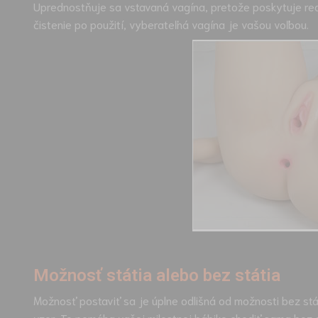
Uprednostňuje sa vstavaná vagína, pretože poskytuje real
čistenie po použití, vyberateľná vagína je vašou voľbou.
Možnosť státia alebo bez státia
Možnosť postaviť sa je úplne odlišná od možnosti bez stát
vzor. To pomáha vašej milostnej bábike chodiť sama bez 