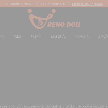
Štandardná doprava zdarma pre všetky objedná
KA
TELO
PRSNÍK
MATERIÁL
FUNKCIA
ZNAČ
n pre čudných ľudí, nemáte absolútne pravdu. Silikónové sexuálne