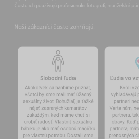
Často ich používajú profesionálni fotografi, manželské pá
Naši zákazníci často zahŕňajú:
Slobodní ľudia
Ľudia vo vz
Akokoľvek sa hanbíme priznať,
Kvôli vzd
všetci by sme mali mať úžasný
vyhľadávajú 
sexuálny život. Bohužiaľ, je ťažké
partneri ne
nájsť zasraných kamarátov
Verte nám; n
zakaždým, keď máme chuť si
partnera, ta
urobiť radosť. Vlastniť sexuálnu
obavy. Keď 
bábiku je ako mať osobnú mačičku
partnera, mát
pre vlastnú potrebu. Dostali sme
prenosných ch