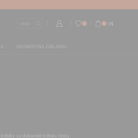
vky
Vlastný odkaz
0
$
0
0
KA
VEDOMOSTNÁ ZÁKLADŇA
 bábiky sú dokonalé bábiky lásky.