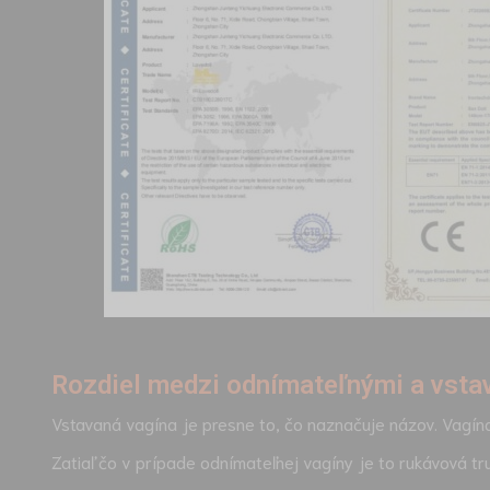
Rozdiel medzi odnímateľnými a vsta
Vstavaná vagína je presne to, čo naznačuje názov. Vagín
Zatiaľ čo v prípade odnímateľnej vagíny je to rukávová tr