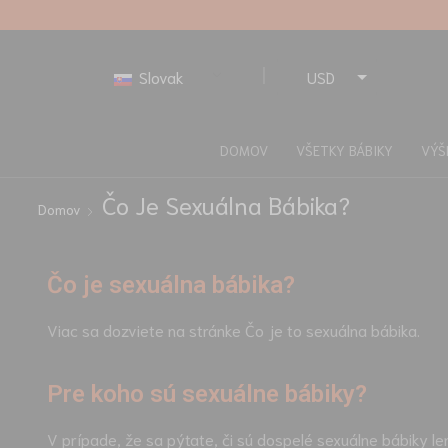
Slovak
USD
EUR
DOMOV
VŠETKY BÁBIKY
VÝŠ
Čo Je Sexuálna Bábika?
Domov
Čo je sexuálna bábika?
Viac sa dozviete na stránke Čo je to sexuálna bábika.
Pre koho sú sexuálne bábiky?
V prípade, že sa pýtate, či sú dospelé sexuálne bábiky le