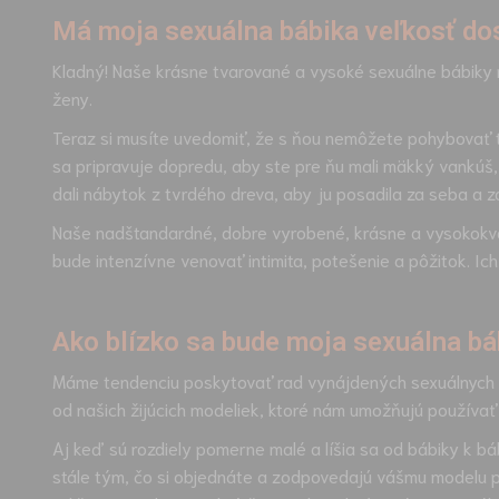
Má moja sexuálna bábika veľkosť do
Kladný! Naše krásne tvarované a vysoké sexuálne bábiky 
ženy.
Teraz si musíte uvedomiť, že s ňou nemôžete pohybovať ta
sa pripravuje dopredu, aby ste pre ňu mali mäkký vankúš, 
dali nábytok z tvrdého dreva, aby ju posadila za seba a za
Naše nadštandardné, dobre vyrobené, krásne a vysokokval
bude intenzívne venovať intimita, potešenie a pôžitok. Ic
Ako blízko sa bude moja sexuálna bá
Máme tendenciu poskytovať rad vynájdených sexuálnych bá
od našich žijúcich modeliek, ktoré nám umožňujú používať
Aj keď sú rozdiely pomerne malé a líšia sa od bábiky k bá
stále tým, čo si objednáte a zodpovedajú vášmu modelu p