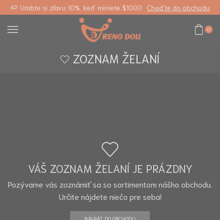
lastný odkaz
Urobte si zľavu 10%, keď miniete $1000
Choďte do obchodu
0
ZOZNAM ŽELANÍ
VÁŠ ZOZNAM ŽELANÍ JE PRÁZDNY
Pozývame vás zoznámiť sa so sortimentom nášho obchodu.
Určite nájdete niečo pre seba!
NÁVRAT DO OBCHODU