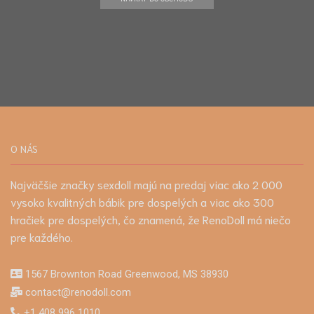
O NÁS
Najväčšie značky sexdoll majú na predaj viac ako 2 000
vysoko kvalitných bábik pre dospelých a viac ako 300
hračiek pre dospelých, čo znamená, že RenoDoll má niečo
pre každého.
1567 Brownton Road Greenwood, MS 38930
contact@renodoll.com
+1 408 996 1010