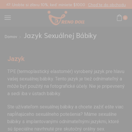
lastný odkaz
Urobte si zľavu 10%, keď miniete $1000
Choďte do obchodu
0
Jazyk Sexuálnej Bábiky
Domov
Jazyk
TPE (termoplastický elastomér) vyrobený jazyk pre hlavu
vašej sexuálnej bábiky. Tento jazyk je tiež odnímateľný a
môže byť použitý na fotografické účely. Nie je pripevnený
a sedí iba v ústach bábiky.
Ste užívateľom sexuálnej bábiky a chcete zažiť ešte viac
napĺňajúceho sexuálneho potešenia? Máme sexuálne
bábiky s implantovanými odnímateľnými jazykmi, ktoré
sú špeciálne navrhnuté pre skutočný orálny sex.