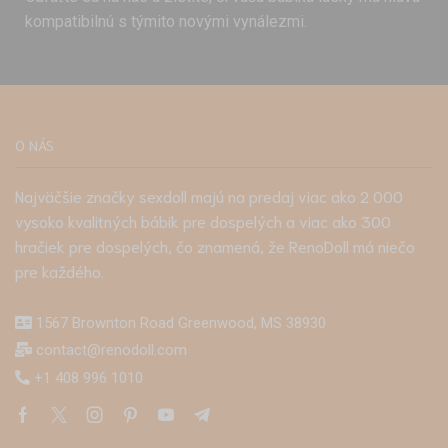
kompatibilnú s týmito novými vynálezmi.
O NÁS
Najväčšie značky sexdoll majú na predaj viac ako 2 000
vysoko kvalitných bábik pre dospelých a viac ako 300
hračiek pre dospelých, čo znamená, že RenoDoll má niečo
pre každého.
1567 Brownton Road Greenwood, MS 38930
contact@renodoll.com
+1 408 996 1010