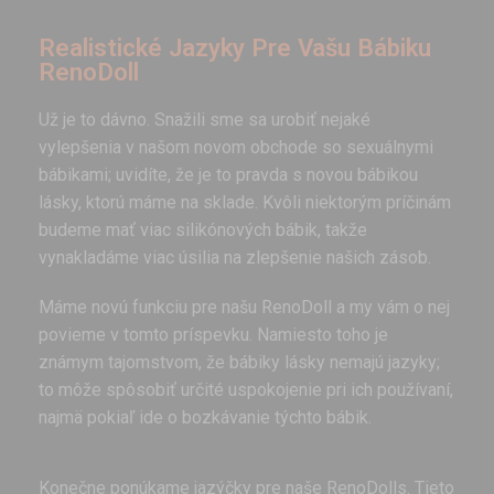
Realistické Jazyky Pre Vašu Bábiku
RenoDoll
Už je to dávno. Snažili sme sa urobiť nejaké
vylepšenia v našom novom obchode so sexuálnymi
bábikami; uvidíte, že je to pravda s novou bábikou
lásky, ktorú máme na sklade. Kvôli niektorým príčinám
budeme mať viac silikónových bábik, takže
vynakladáme viac úsilia na zlepšenie našich zásob.
Máme novú funkciu pre našu RenoDoll a my vám o nej
povieme v tomto príspevku. Namiesto toho je
známym tajomstvom, že bábiky lásky nemajú jazyky;
to môže spôsobiť určité uspokojenie pri ich používaní,
najmä pokiaľ ide o bozkávanie týchto bábik.
Konečne ponúkame jazýčky pre naše RenoDolls. Tieto