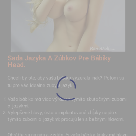
Sada Jazyka A Zúbkov Pre Bábiky
Head.
Chceli by ste, aby vaša bábika vyzerala inak? Potom sú
tu pre vás ideálne zuby a jazyk.
Vaša bábika má viac výrazu s týmito skutočnými zubami
a jazykmi.
Vylepšené hlavy, ústa a implantované chĺpky nejdú s
týmito zubami a jazykmi; pracujú len s bežnými hlavami.
Obráťte sa na nás a zistite, či vaša bábika lásky má hlavu