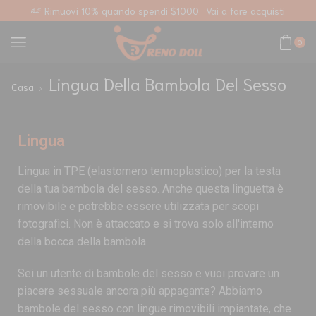
gamento personalizzato
Rimuovi 10% quando spendi $1000
Vai a fare acquisti
0
Lingua Della Bambola Del Sesso
Casa
Lingua
Lingua in TPE (elastomero termoplastico) per la testa
della tua bambola del sesso. Anche questa linguetta è
rimovibile e potrebbe essere utilizzata per scopi
fotografici. Non è attaccato e si trova solo all'interno
della bocca della bambola.
Sei un utente di bambole del sesso e vuoi provare un
piacere sessuale ancora più appagante? Abbiamo
bambole del sesso con lingue rimovibili impiantate, che