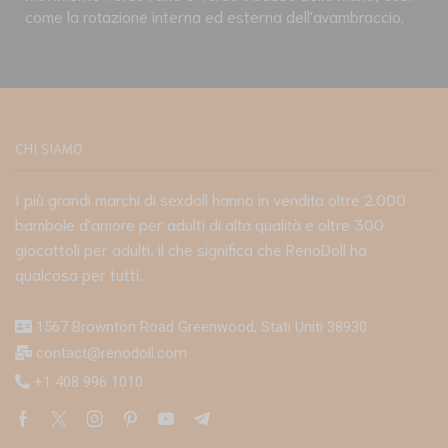
come la rotazione interna ed esterna dell'avambraccio.
CHI SIAMO
I più grandi marchi di sexdoll hanno in vendita oltre 2.000
bambole d'amore per adulti di alta qualità e oltre 300
giocattoli per adulti, il che significa che RenoDoll ha
qualcosa per tutti.
1567 Brownton Road Greenwood, Stati Uniti 38930
contact@renodoll.com
+1 408 996 1010