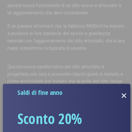
questa nuova funzionalità di un dito nuovo e articolato è
un aggiornamento che devi considerare.
È un piacere informarti che la fabbrica WMDoll ha iniziato
a produrre le loro bambole del sesso a grandezza
naturale con l'aggiornamento del dito articolato, che è una
mano scheletrica sviluppata di recente.
Questa nuova caratteristica del dito articolato è
progettata con cura e presenta robusti giunti in metallo e
punte arrotondate per evitare che la pelle del dito venga
facilmente perforata. La parte migliore di questo; questa
Saldi di fine anno
×
nuova funzione consente alla bambola del sesso di
copiare molti gesti delle mani che la vecchia mano con le
dita cablate non può fare. Questo è un aggiornamento
Sconto 20%
fantastico, soprattutto per la comunità degli amanti delle
bambole del sesso.