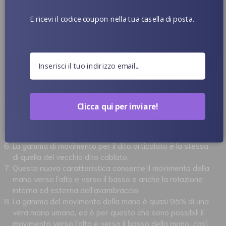
Guarda il video qui sotto per scoprire come funziona
E ricevi il codice coupon nella tua casella di posta.
questa nuova funzionalità.
Tieni A Mente :
Solo WMDoll e YL Dolls offrono questa nuova funzionalità.
Questa nuova entusiasmante funzionalità è disponibile
solo per le bambole TPE che superano i 140 cm.
Non può essere utilizzato con i vecchi WMdolls,
Clicca qui per inviare!
modificato o aggiornato.
È fatto di metallo e non di filo di rame.
Le dita articolate non possono essere aggrovigliate.
La gamma di movimento per il dito articolato è la stessa
di quella del vecchio dito cablato.
Questa nuova caratteristica consente il movimento della
mano verso l'alto e verso il basso e anche la rotazione
interna ed esterna dell'avambraccio.
La gamma del movimento della mano è quasi 95% di una
vera mano umana, ed è per questo che sono possibili il
movimento verso l'alto e verso il basso della mano, così