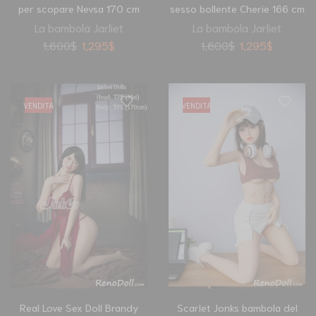
per scopare Nevsa 170 cm
sesso bollente Cherie 166 cm
La bambola Jarliet
La bambola Jarliet
1,600
$
1,295
$
1,600
$
1,295
$
VENDITA
VENDITA
Real Love Sex Doll Brandy
Scarlet Jonks bambola del