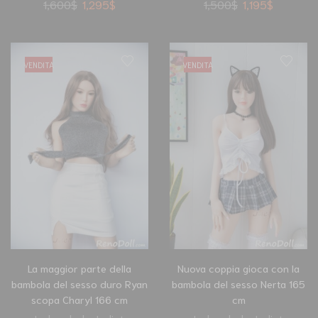
1,600
$
1,295
$
1,500
$
1,195
$
VENDITA
VENDITA
La maggior parte della
Nuova coppia gioca con la
bambola del sesso duro Ryan
bambola del sesso Nerta 165
scopa Charyl 166 cm
cm