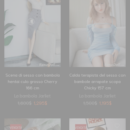
Scena di sesso con bambola
Calda terapista del sesso con
hentai culo grosso Cherry
bambole arrapate scopa
166 cm
Chicky 157 cm
La bambola Jarliet
La bambola Jarliet
1,600
$
1,295
$
1,500
$
1,195
$
VENDITA
VENDITA