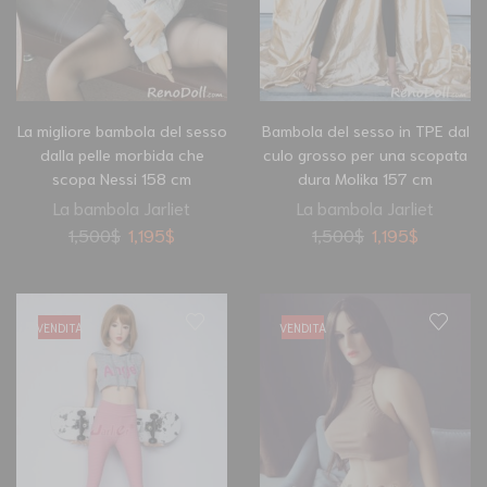
La migliore bambola del sesso
Bambola del sesso in TPE dal
dalla pelle morbida che
culo grosso per una scopata
scopa Nessi 158 cm
dura Molika 157 cm
La bambola Jarliet
La bambola Jarliet
1,500
$
1,195
$
1,500
$
1,195
$
VENDITA
VENDITA