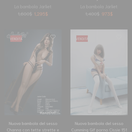
La bambola Jarliet
La bambola Jarliet
1,600
$
1,295
$
1,400
$
973
$
VENDITA
VENDITA
Nuova bambola del sesso
Nuova bambola del sesso
Channa con tette strette e
Cumming Gif porno Cissie 151