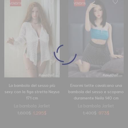
VENDITA
VENDITA
La bambola del sesso più
Enormi tette cavalcano una
sexy con la figa stretta Neysa
bambola del sesso e scopano
171 cm
duramente Neila 140 cm
La bambola Jarliet
La bambola Jarliet
1,600
$
1,295
$
1,400
$
973
$