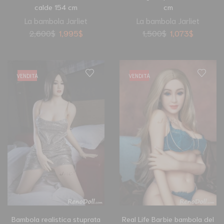
calde 154 cm
cm
La bambola Jarliet
La bambola Jarliet
2,600
$
1,995
$
1,500
$
1,073
$
VENDITA
VENDITA
Bambola realistica stuprata
Real Life Barbie bambola del