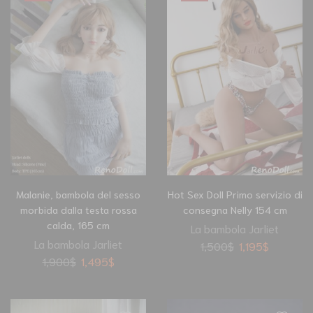
Malanie, bambola del sesso
Hot Sex Doll Primo servizio di
morbida dalla testa rossa
consegna Nelly 154 cm
calda, 165 cm
La bambola Jarliet
La bambola Jarliet
1,500
$
1,195
$
1,900
$
1,495
$