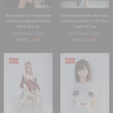
Recensione di una bambola
Bellissima bambola del sesso
del sesso anale per Fucking
robotica morbida in TPE Porn
Nerty 164 cm
Cicely 157 cm
La bambola Jarliet
La bambola Jarliet
1,600
$
1,295
$
1,500
$
1,195
$
VENDITA
VENDITA