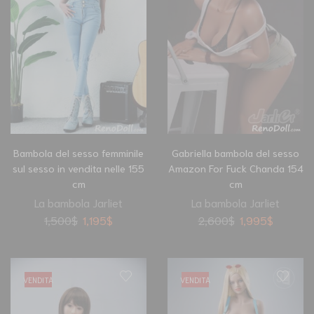
Bambola del sesso femminile
Gabriella bambola del sesso
sul sesso in vendita nelle 155
Amazon For Fuck Chanda 154
cm
cm
La bambola Jarliet
La bambola Jarliet
1,500
$
1,195
$
2,600
$
1,995
$
VENDITA
VENDITA