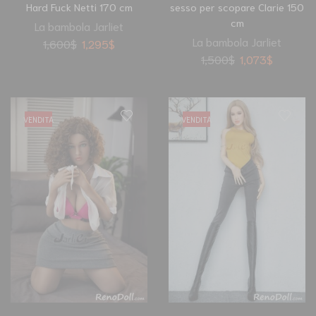
Hard Fuck Netti 170 cm
sesso per scopare Clarie 150
cm
La bambola Jarliet
La bambola Jarliet
1,600
$
1,295
$
1,500
$
1,073
$
VENDITA
VENDITA