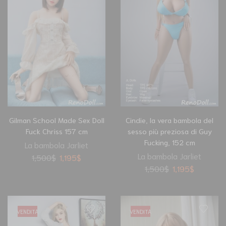
Gilman School Made Sex Doll
Cindie, la vera bambola del
Fuck Chriss 157 cm
sesso più preziosa di Guy
Fucking, 152 cm
La bambola Jarliet
La bambola Jarliet
1,500
$
1,195
$
1,500
$
1,195
$
VENDITA
VENDITA