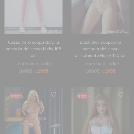
Cazzo nero scopa duro la
Black Dick scopa una
bambola del sesso Nicky 168
bambola del sesso
cm
difficilmente Netty 170 cm
La bambola Jarliet
La bambola Jarliet
1,600
$
1,295
$
1,600
$
1,295
$
VENDITA
VENDITA