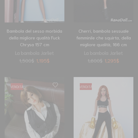
Bambola del sesso morbida
Cherri, bambola sessuale
della migliore qualità Fuck
femminile che squirta, della
Chrysa 157 cm
migliore qualità, 166 cm
La bambola Jarliet
La bambola Jarliet
1,500
$
1,195
$
1,600
$
1,295
$
VENDITA
VENDITA