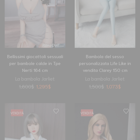
Bellissimi giocattoli sessuali
Bambola del sesso
per bambole calde in Tpe
personalizzata Life Like in
Nerti 164 cm
vendita Clarey 150 cm
La bambola Jarliet
La bambola Jarliet
1,600
$
1,295
$
1,500
$
1,073
$
VENDITA
VENDITA