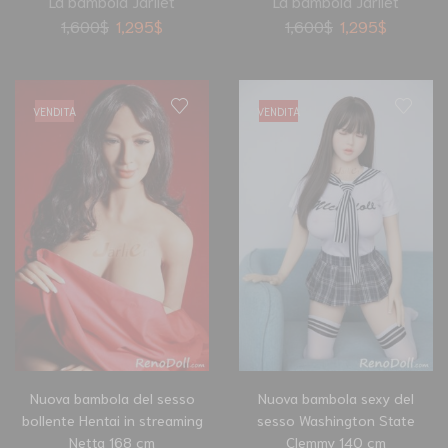
La bambola Jarliet
La bambola Jarliet
1,600
$
1,295
$
1,600
$
1,295
$
VENDITA
VENDITA
Nuova bambola del sesso
Nuova bambola sexy del
bollente Hentai in streaming
sesso Washington State
Netta 168 cm
Clemmy 140 cm