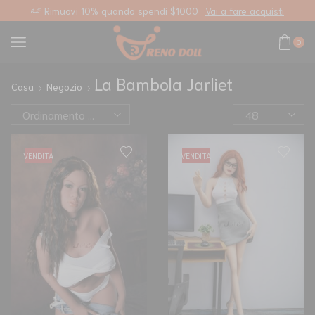
Spedizione standard gratuita su qualsiasi ordine
Collegamento personalizzato
0
La Bambola Jarliet
Casa
Negozio
VENDITA
VENDITA