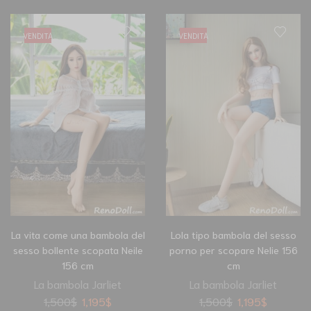
VENDITA
VENDITA
La vita come una bambola del
Lola tipo bambola del sesso
sesso bollente scopata Neile
porno per scopare Nelie 156
156 cm
cm
La bambola Jarliet
La bambola Jarliet
1,500
$
1,195
$
1,500
$
1,195
$