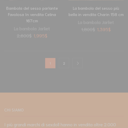
Bambola del sesso parlante
La bambola del sesso più
Favolosa In vendita Celina
bella in vendita Charin 158 cm
167cm
La bambola Jarliet
La bambola Jarliet
1,800
$
1,395
$
2,600
$
1,995
$
1
2
CHI SIAMO
I più grandi marchi di sexdoll hanno in vendita oltre 2.000