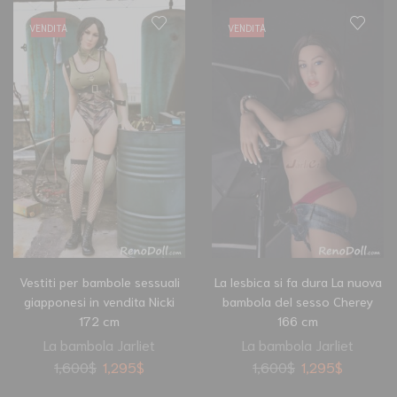
VENDITA
VENDITA
Vestiti per bambole sessuali
La lesbica si fa dura La nuova
giapponesi in vendita Nicki
bambola del sesso Cherey
172 cm
166 cm
La bambola Jarliet
La bambola Jarliet
1,600
$
1,295
$
1,600
$
1,295
$