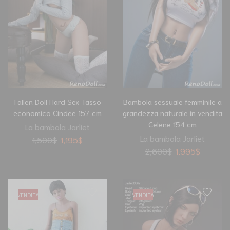
Fallen Doll Hard Sex Tasso
Bambola sessuale femminile a
economico Cindee 157 cm
grandezza naturale in vendita
Celene 154 cm
La bambola Jarliet
La bambola Jarliet
1,500
$
1,195
$
2,600
$
1,995
$
VENDITA
VENDITA