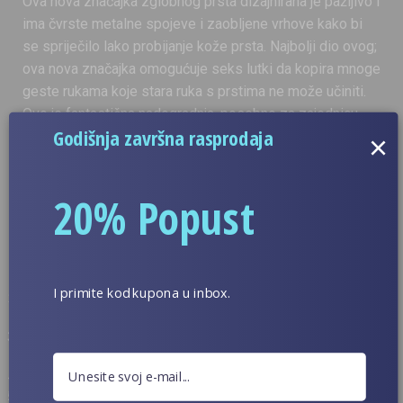
Ova nova značajka zglobnog prsta dizajnirana je pažljivo i
ima čvrste metalne spojeve i zaobljene vrhove kako bi
se spriječilo lako probijanje kože prsta. Najbolji dio ovog;
ova nova značajka omogućuje seks lutki da kopira mnoge
geste rukama koje stara ruka s prstima ne može učiniti.
Ovo je fantastična nadogradnja, posebno za zajednicu
Godišnja završna rasprodaja
ljubitelja seks lutaka.
×
Pogledajte video ispod kako biste otkrili kako ova nova
20% Popust
značajka radi.
Imajte Na Umu:
Samo WMDoll i YL Dolls nude ovu novu značajku.
I primite kod kupona u inbox.
Ova uzbudljiva nova značajka dostupna je samo za TPE
lutke veće od 140 cm.
Ne može se koristiti sa starim WMdolls, mijenjati ili
nadograditi.
Izrađen je od metalne, a ne bakrene žice.
Zglobni prsti ne mogu se zapetljati.