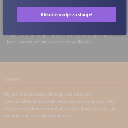
Raspon pokreta zglobnog prsta isti je kao kod starog
žičanog prsta.
Kliknite ovdje za slanje!
Ova nova značajka omogućuje kretanje ruke prema gore i
dolje te unutarnju i vanjsku rotaciju podlaktice.
Raspon pokreta šake je gotovo 95% stvarne ljudske
šake i zato su mogući pokreti šake prema gore i dolje,
kao i unutarnja i vanjska rotacija podlaktice.
O NAMA
Najveći brendovi sexdoll imaju više od 2000
visokokvalitetnih ljubavnih lutaka za odrasle i preko 300
igračaka za odrasle na zalihama za prodaju, što znači da
RenoDoll ima za svakoga ponešto.