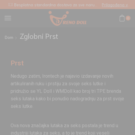
Besplatna standardna dostava za sve narudžbe
Prilagođena veza
0
Zglobni Prst
Dom
Prst
Nedugo zatim, Irontech je najavio izdavanje novih
artikuliranih ruku i prstiju za svoje seks lutke i
pridružio se YL Doll i WMDoll kao broj tri TPE brenda
seks lutaka kako bi ponudio nadogradnju za prst svoje
seks lutke.
Ova nova značajka lutaka za seks postala je trend u
industriji lutaka za seks, a to je trend koji veseli