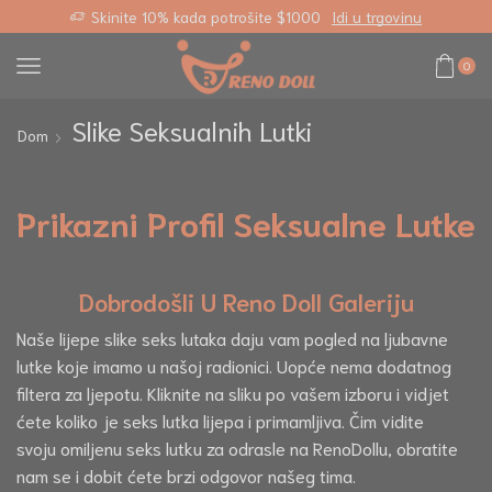
za
Skinite 10% kada potrošite $1000
Idi u trgovinu
0
Slike Seksualnih Lutki
Dom
Prikazni Profil Seksualne Lutke
Dobrodošli U Reno Doll Galeriju
Naše lijepe slike seks lutaka daju vam pogled na ljubavne
lutke koje imamo u našoj radionici. Uopće nema dodatnog
filtera za ljepotu. Kliknite na sliku po vašem izboru i vidjet
ćete koliko je seks lutka lijepa i primamljiva. Čim vidite
svoju omiljenu seks lutku za odrasle na RenoDollu, obratite
nam se i dobit ćete brzi odgovor našeg tima.