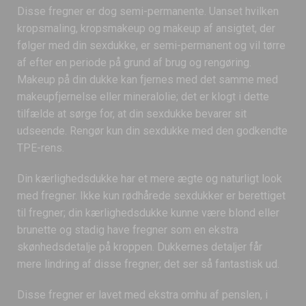
Disse fregner er dog semi-permanente. Uanset hvilken
kropsmaling, kropsmakeup og makeup af ansigtet, der
følger med din sexdukke, er semi-permanent og vil tørre
af efter en periode på grund af brug og rengøring.
Makeup på din dukke kan fjernes med det samme med
makeupfjernelse eller mineralolie; det er klogt i dette
tilfælde at sørge for, at din sexdukke bevarer sit
udseende. Rengør kun din sexdukke med den godkendte
TPE-rens.
Din kærlighedsdukke har et mere ægte og naturligt look
med fregner. Ikke kun rødhårede sexdukker er berettiget
til fregner; din kærlighedsdukke kunne være blond eller
brunette og stadig have fregner som en ekstra
skønhedsdetalje på kroppen. Dukkernes detaljer får
mere lindring af disse fregner; det ser så fantastisk ud.
Disse fregner er lavet med ekstra omhu af penslen, i