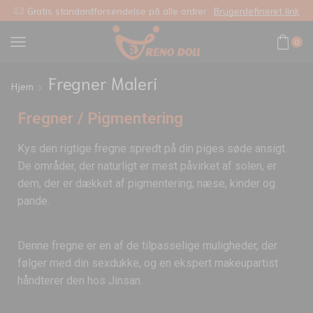
Gratis standardforsendelse på alle ordrer
Brugerdefineret link
0
Fregner Maleri
Hjem
Fregner / Pigmentering
Kys den rigtige fregne spredt på din piges søde ansigt.
De områder, der naturligt er mest påvirket af solen, er
dem, der er dækket af pigmentering; næse, kinder og
pande.
Denne fregne er en af de tilpasselige muligheder, der
følger med din sexdukke, og en ekspert makeupartist
håndterer den hos Jinsan.