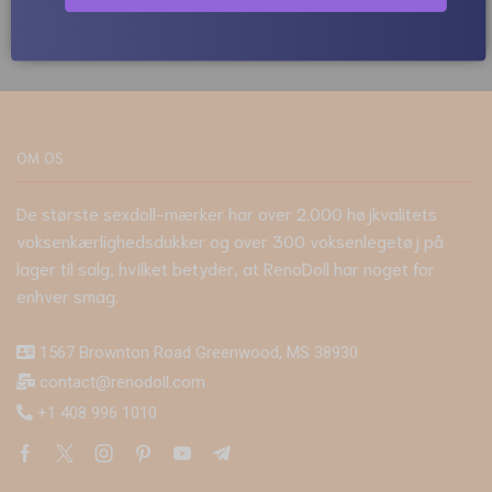
OM OS
De største sexdoll-mærker har over 2.000 højkvalitets
voksenkærlighedsdukker og over 300 voksenlegetøj på
lager til salg, hvilket betyder, at RenoDoll har noget for
enhver smag.
1567 Brownton Road Greenwood, MS 38930
contact@renodoll.com
+1 408 996 1010