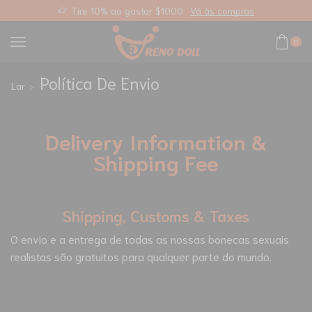
as
Frete padrão gratuito em qualquer pedido
Link perso
0
Política De Envio
Lar
Delivery Information &
Shipping Fee
Shipping, Customs & Taxes
O envio e a entrega de todas as nossas bonecas sexuais
realistas são gratuitos para qualquer parte do mundo.