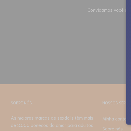
Convidamos você a co
SOBRE NÓS
NOSSOS SERVI
As maiores marcas de sexdolls têm mais
Minha conta
de 2.000 bonecos do amor para adultos
Sobre nós