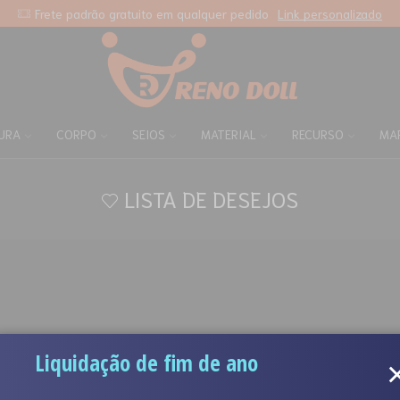
Frete padrão gratuito em qualquer pedido
Link personalizado
URA
CORPO
SEIOS
MATERIAL
RECURSO
MA
LISTA DE DESEJOS
Liquidação de fim de ano
SUA LISTA DE DESEJOS ESTÁ VAZIA