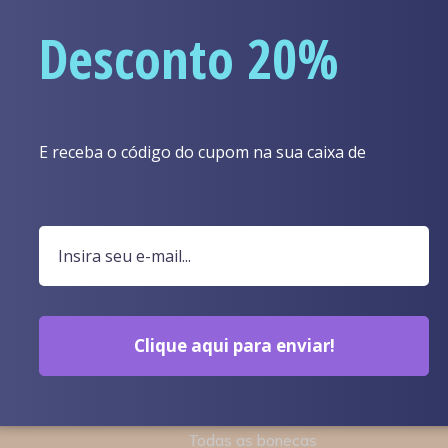
Desconto 20%
nhecer o sortimento de nossa loja. Certamente você pode enco
VOLTAR À LOJA
E receba o código do cupom na sua caixa de
entrada.
Clique aqui para enviar!
ÇOS
COLEÇÕES ESPECIAIS
Bonecas em estoque
Todas as bonecas