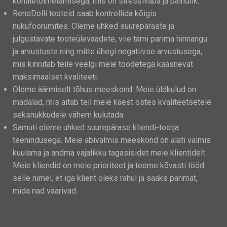
kohaletoimetamisega, mis on stressivaba ja paindlik.
RenoDolli tooteid saab kontrollida kõigis
nukufoorumites. Oleme uhked suurepäraste ja
julgustavate tooteülevaadete, viie tärni parima hinnangu
ja arvustuste ning mitte ühegi negatiivse arvustusega,
mis kinnitab teile veelgi meie toodetega kaasnevat
maksimaalset kvaliteeti.
Oleme äärmiselt tõhus meeskond. Meie üldkulud on
madalad, mis aitab teil meie käest ostes kvaliteetsetele
seksnukkudele vähem kulutada.
Samuti oleme uhked suurepärase kliendi-tootja
teenindusega. Meie abivalmis meeskond on alati valmis
kuulama ja andma vajalikku tagasisidet meie klientidelt.
Meie kliendid on meie prioriteet ja teeme kõvasti tööd
selle nimel, et iga klient oleks rahul ja saaks parimat,
mida nad väärivad.