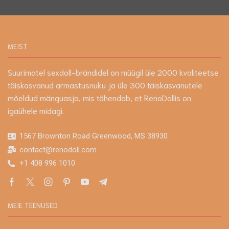
MEIST
Suurimatel sexdoll-brändidel on müügil üle 2000 kvaliteetse
täiskasvanud armastusnuku ja üle 300 täiskasvanutele
mõeldud mänguasja, mis tähendab, et RenoDollis on
igaühele midagi.
1567 Brownton Road Greenwood, MS 38930
contact@renodoll.com
+1 408 996 1010
MEIE TEENUSED