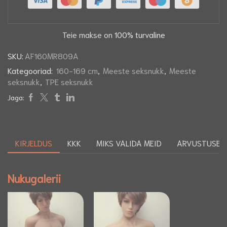
Teie makse on
100% turvaline
SKU:
AF160MR809A
Kategooriad:
160-169 cm
,
Meeste seksnukk
,
Meeste
seksnukk
,
TPE seksnukk
Jaga:
KIRJELDUS
KKK
MIKS VALIDA MEID
ARVUSTUSED 
Nukugalerii