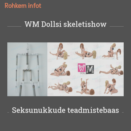
Rohkem infot
WM Dollsi skeletishow
Seksunukkude teadmistebaas