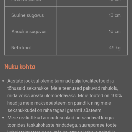
Suuline sügavus
13 cm
Anaalne sügavus
16 cm
Neto kaal
45 kg
Nuku kohta
Aastate jooksul oleme tarninud palju kvaliteetseid ja
tõhusaid seksnukke. Meie teenused pakuvad rahulolu,
mida võiks arvata ülemõeldavaks. Meie tooted on 100%
head ja meie maksesüsteem on paindlik ning meie
seksnukkudel on raha tagasi garantii süsteem.
Meie realistlikud armastusnukud on saadaval kõigis
toonides taskukohaste hindadega, suurepärase toote