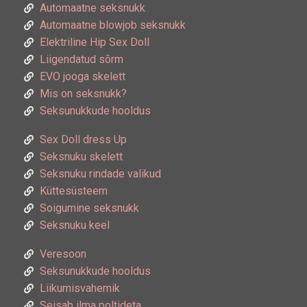
Automaatne seksnukk
Automaatne blowjob seksnukk
Elektriline Hip Sex Doll
Liigendatud sõrm
EVO jooga skelett
Mis on seksnukk?
Seksunukkude hooldus
Sex Doll dress Up
Seksnuku skelett
Seksnuku rindade valikud
Küttesüsteem
Soigumine seksnukk
Seksnuku keel
Veresoon
Seksunukkude hooldus
Liikumisvahemik
Seisab ilma poltideta