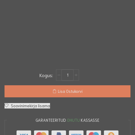
Lisa Ostukorvi
Soovinimekirja lisama
GARANTEERITUD
OHUTU
KASSASSE