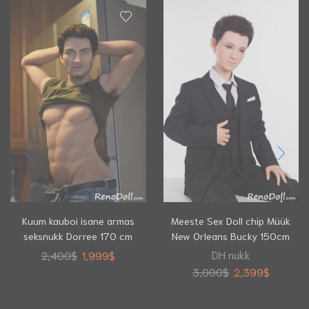
Kuum kauboi isane armas
Meeste Sex Doll chip Müük
seksnukk Dorree 170 cm
New Orleans Bucky 150cm
DH nukk
2,400
$
1,999
$
3,000
$
2,399
$