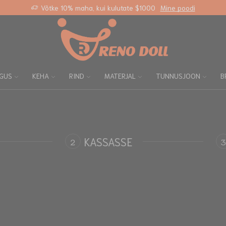
Võtke 10% maha, kui kulutate $1000
Mine poodi
GUS
KEHA
RIND
MATERJAL
TUNNUSJOON
B
KASSASSE