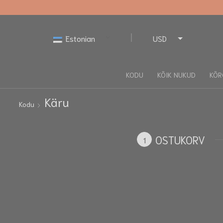
Estonian
USD
EUR
KODU
KÕIK NUKUD
KÕR
Käru
Kodu
OSTUKORV