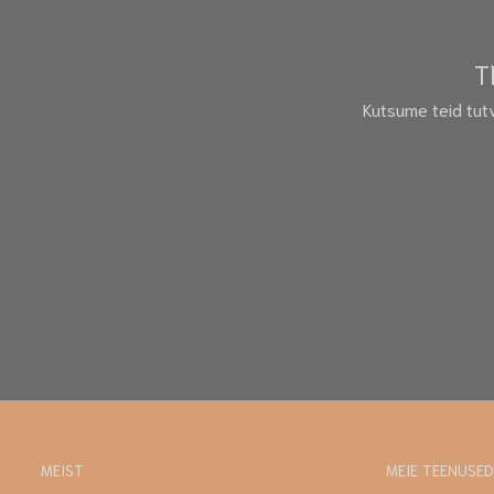
T
Kutsume teid tut
MEIST
MEIE TEENUSED