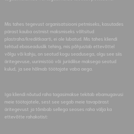
Mis tahes tegevust organisatsiooni petmiseks, kasutades
pärast kauba ostmist maksmiseks võltsitud
plastraha/krediitkaarti, ei ole lubatud. Mis tahes kliendi
tehtud ebaseaduslik tehing, mis põhjustab ettevõttel
võlgu või kahju, on seotud kogu seadusega, olgu see siis
äritegevuse, uurimistöö või juriidilise maksega seotud
kulud, ja see hõlmab töötajate vaba aega.
Iga kliendi nõutud raha tagasimakse tekitab ebamugavusi
meie töötajatele, sest see segab meie tavapärast
äritegevust ja tõmbab sellega seoses raha välja ka
ettevõtte rahakotist: