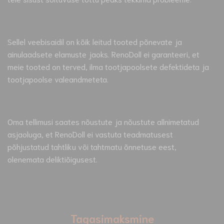
Sellel veebisaidil on kõik leitud tooted põnevate ja
ainulaadsete elamuste jaoks. RenoDoll ei garanteeri, et
meie tooted on terved, ilma tootjapoolsete defektideta ja
tootjapoolse valeandmeteta.
Oma tellimusi saates nõustute ja nõustute allnimetatud
asjaoluga, et RenoDoll ei vastuta teadmatusest
põhjustatud tahtliku või tahtmatu õnnetuse eest,
olenemata deliktiõigusest.
Tagasimaksmine