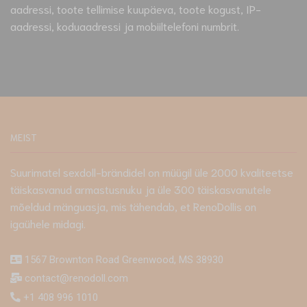
aadressi, toote tellimise kuupäeva, toote kogust, IP-
aadressi, koduaadressi ja mobiiltelefoni numbrit.
MEIST
Suurimatel sexdoll-brändidel on müügil üle 2000 kvaliteetse
täiskasvanud armastusnuku ja üle 300 täiskasvanutele
mõeldud mänguasja, mis tähendab, et RenoDollis on
igaühele midagi.
1567 Brownton Road Greenwood, MS 38930
contact@renodoll.com
+1 408 996 1010