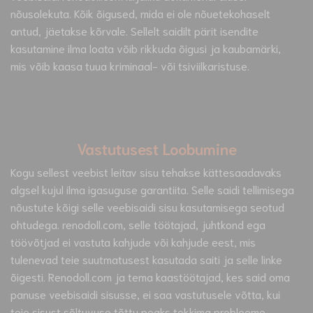
nõusolekuta. Kõik õigused, mida ei ole nõuetekohaselt
antud, jäetakse kõrvale. Sellelt saidilt pärit isendite
kasutamine ilma loata võib rikkuda õigusi ja kaubamärki,
mis võib kaasa tuua kriminaal- või tsiviilkaristuse.
Vastutusest Loobumine
Kogu sellest veebist leitav sisu tehakse kättesaadavaks
algsel kujul ilma igasuguse garantiita. Selle saidi tellimisega
nõustute kõigi selle veebisaidi sisu kasutamisega seotud
ohtudega. renodoll.com, selle töötajad, juhtkond ega
töövõtjad ei vastuta kahjude või kahjude eest, mis
tulenevad teie suutmatusest kasutada saiti ja selle linke
õigesti. Renodoll.com ja tema kaastöötajad, kes said oma
panuse veebisaidi sisusse, ei saa vastutusele võtta, kui
teie sisust sõltuvuse tõttu peaks tekkima probleeme.