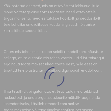
Kõik ostetud esemed, mis on ettevõttest lahkunud, kuid
mõne võltstegevuse tõttu tagastati need ettevõttele
tagasimaksena, need esitatakse hoolikalt ja seaduslikult
teie kohaliku omavalitsuse kaudu ning süüdimõistmise
korral läheb seadus läbi. .
Ostes mis tahes meie kauba saidilt renodoll.com, nõustute
sellega, et; te ei taotle mis tahes vormis juriidilist toimingut
ega nõua tagasimakset ühegi toote eest, mille eest on
tasutud teie plastraha/krediitkaardiga saidil renodoll.com.
Ilma teadlikult pingutamata, et teavitada meid tekkinud
raskustest ja anda organisatsioonile mõistlik aeg nende
lahendamiseks, käsitleb renodoll.com makse
tagasimaksmise või tagasimakse taotlust pettusena.