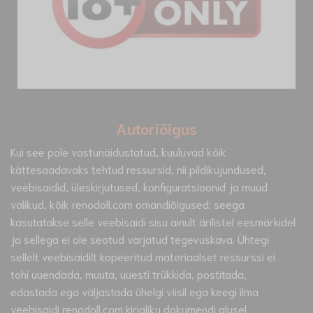
Autoriõigus
Kui see pole vastunäidustatud, kuuluvad kõik
kättesaadavaks tehtud ressursid, nii pildikujundused,
veebisaidid, üleskirjutused, konfiguratsioonid ja muud
valikud, kõik renodoll.com omandiõigused; seega
kasutatakse selle veebisaidi sisu ainult ärilistel eesmärkidel
ja sellega ei ole seotud varjatud tegevuskava. Ühtegi
sellelt veebisaidilt kopeeritud materiaalset ressurssi ei
tohi uuendada, muuta, uuesti trükkida, postitada,
edastada ega väljastada ühelgi viisil ega keegi ilma
veebisaidi renodoll.com kirjaliku dokumendi alusel