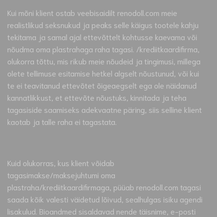
Kui mõni klient ostab veebisaidilt renodoll.com meie
realistlikud seksnukud ja peaks selle käigus tootele kahju
tekitama ja samal ajal ettevõttelt kohtusse kaevama või
nõudma oma plastrahaga raha tagasi. /krediitkaardifirma,
olukorra tõttu, mis rikub meie nõudeid ja tingimusi, millega
olete tellimuse esitamise hetkel algselt nõustunud, või kui
te ei teavitanud ettevõtet õigeaegselt ega ole näidanud
kannatlikkust, et ettevõte nõustuks, kinnitada ja teha
tagasiside saamiseks adekvaatne päring, siis selline klient
kaotab ja talle raha ei tagastata.
Kuid olukorras, kus klient võidab
tagasimakse/maksejuhtumi oma
plastraha/krediitkaardifirmaga, püüab renodoll.com tagasi
saada kõik valesti väidetud lõivud, sealhulgas isiku agendi
lisakulud. Bioandmed sisaldavad nende täisnime, e-posti