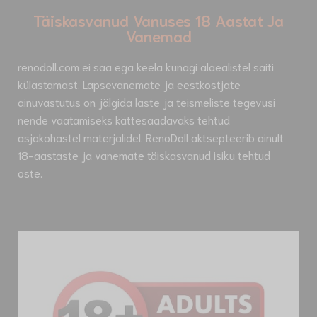
Täiskasvanud Vanuses 18 Aastat Ja
Vanemad
renodoll.com ei saa ega keela kunagi alaealistel saiti
külastamast. Lapsevanemate ja eestkostjate
ainuvastutus on jälgida laste ja teismeliste tegevusi
nende vaatamiseks kättesaadavaks tehtud
asjakohastel materjalidel. RenoDoll aktsepteerib ainult
18-aastaste ja vanemate täiskasvanud isiku tehtud
oste.