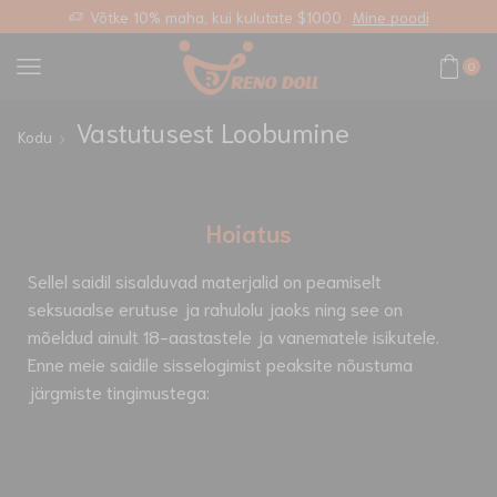
Võtke 10% maha, kui kulutate $1000
Mine poodi
0
Vastutusest Loobumine
Kodu
Hoiatus
Sellel saidil sisalduvad materjalid on peamiselt
seksuaalse erutuse ja rahulolu jaoks ning see on
mõeldud ainult 18-aastastele ja vanematele isikutele.
Enne meie saidile sisselogimist peaksite nõustuma
järgmiste tingimustega: