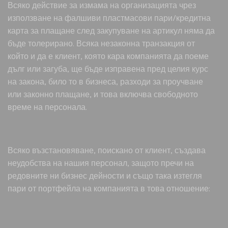
Всяко действие за измама на организацията чрез
използване на фалшиви пластмасови пари/кредитна
карта за плащане след закупуване на артикул няма да
бъде толерирано. Всяка незаконна транзакция от
който и да е клиент, която кара компанията да поеме
дълг или загуба, ще бъде изправена пред целия курс
на закона, било то в бизнеса, разходи за проучване
или законно плащане, и това включва свободното
време на персонала.
Всяко възстановяване, поискано от клиент, създава
неудобства на нашия персонал, защото пречи на
редовните ни бизнес дейности и също така изтегля
пари от портфейла на компанията в това отношение: