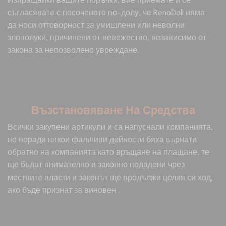
съгласявате с посоченото по-долу, че RenoDoll няма
да носи отговорност за умишлени или неволни
злополуки, причинени от невежество, независимо от
закона за непозволено увреждане.
Възстановяване На Средства
Всички закупени артикули и са напуснали компанията,
но поради някои фалшиви дейности бяха върнати
обратно на компанията като връщане на плащане, те
ще бъдат внимателно и законно подадени чрез
местните власти и законът ще продължи целия си ход,
ако бъде признат за виновен .