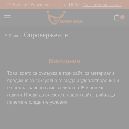
ана връзка
Вземете 10%, когато похарчите $1000
Отидете да пазарувате
0
Опровержение
У Дома
Внимание
Това, което се съдържа в този сайт, са материали
предимно за сексуална възбуда и удовлетворение и
е предназначено само за лица на 18 и повече
години. Преди да влезете в нашия сайт, трябва да
приемете следните условия: