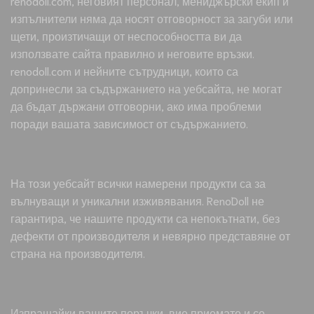
renodoll.com, неговият персонал, мениджърски екип и
изпълнители няма да носят отговорност за загуби или
щети, произтичащи от неспособността ви да
използвате сайта правилно и неговите връзки.
renodoll.com и нейните сътрудници, които са
допринесли за съдържанието на уебсайта, не могат
да бъдат държани отговорни, ако има проблеми
поради вашата зависимост от съдържанието.
На този уебсайт всички намерени продукти са за
вълнуващи и уникални изживявания. RenoDoll не
гарантира, че нашите продукти са непокътнати, без
дефекти от производителя и невярно представяне от
страна на производителя.
Изпращайки вашите поръчки, вие приемате и се