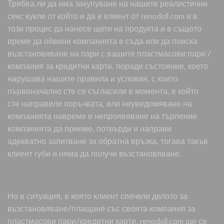
Трябва ли да има закупуване на нашите реалистични
секс кукли от който и да е клиент от renodoll.com и в
този процес да нанесе щети на продукта и в същото
време да обвини компанията в съда или да поиска
възстановяване на пари с вашите пластмасови пари /
компания за кредитни карти, поради състояние, което
нарушава нашите правила и условия, с които
първоначално сте се съгласили в момента, в който
сте направили поръчката, или неуведомяване на
компанията навреме и непроявяване на търпение
компанията да приеме, потвърди и направи
адекватно запитване за обратна връзка, тогава такъв
клиент губи и няма да получи възстановяване.
Но в ситуация, в която клиент спечели делото за
възстановяване/плащане със своята компания за
пластмасови пари/кредитни карти, renodoll.com ще се