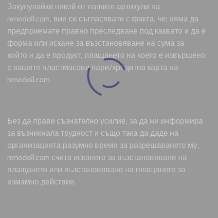
Закупувайки някой от нашите артикули на
renodoll.com, вие се съгласявате с факта, че; няма да
предприемате правно преследване под каквато и да е
форма или искане за възстановяване на сума за
който и да е продукт, плащането на което е извършено
с вашите пластмасови пари/кредитна карта на
renodoll.com.
Без да прави съзнателно усилие, за да ни информира
за възникнала трудност и също така да даде на
организацията разумно време за разрешаването му,
renodoll.com счита искането за възстановяване на
плащането или възстановяване на плащането за
измамно действие.