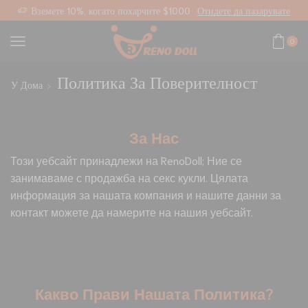
ана връзка
Вземете 10%, когато похарчите $1000
Отидете да пазарувате
0
Политика За Поверителност
У Дома
За Нас
Този уебсайт принадлежи на RenoDoll; Ние се
занимаваме с продажба на секс кукли. Цялата
информация за нашата компания и нашите данни за
контакт можете да намерите на нашия уебсайт.
Какво Прави Нашата Политика?