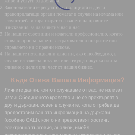
живо и услуги за доставка.
Законодателните регулатори, полицията и други
правоприлагащи органи помагат в случаи на измама или
злоупотреба и гарантират спазването на правните
изисквания, за да защитим вас и нас.
На нашите съветници и издатели професионално, когато
става въпрос за нашето застрахователно покритие или
справянето ни с правни искове.
На нашите потенциални клиенти, ако е необходимо, в
случай на заявена покупка или текуща покупка или за
сливане с целия или част от нашия бизнес.
Къде Отива Вашата Информация?
Личните данни, които получаваме от вас, не излизат
извън Обединеното кралство и не се прехвърлят в
други държави, освен в случаите, когато трябва да
предоставим вашата информация на държави
(особено САЩ), които ни предоставят хостинг,
електронна търговия, анализи, имейл
разпространение и други услуги, използвани от нас.