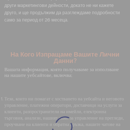
други маркетингови дейности, докато не ни кажете
друго, и ще продължим да разглеждаме подробности
само за период от 26 месеца.
На Кого Изпращаме Вашите Лични
Данни?
Вашата информация, която получаваме за използване
на нашите уебсайтове, включва;
Тези, които ни помагат с хостването на уебсайта и неговото
управление, платежни оператори, доставчици на услуги за
клиенти, разпространители на имейли, електронна
търговия, анализи, нашият екип за управление на прегледи,
проучване на клиенти и обратна връзка, нашите чатове на