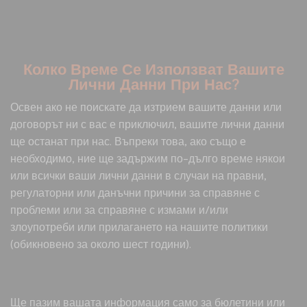
Колко Време Се Използват Вашите
Лични Данни При Нас?
Освен ако не поискате да изтрием вашите данни или
договорът ни с вас е приключил, вашите лични данни
ще останат при нас. Въпреки това, ако също е
необходимо, ние ще задържим по-дълго време някои
или всички ваши лични данни в случаи на правни,
регулаторни или данъчни причини за справяне с
проблеми или за справяне с измами и/или
злоупотреби или прилагането на нашите политики
(обикновено за около шест години).
Ще пазим вашата информация само за бюлетини или