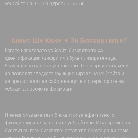
уебсайта на ICO на адрес ico.org.uk.
Какво Ще Кажете За Бисквитките?
Когато използвате уебсайт, бисквитките са
идентификации (цифри или букви), изпратени до
браузъра на вашето устройство. Те са предназначени
да позволят гладкото функциониране на уебсайта и
да предоставят на собствениците и операторите на
уебсайта повече информация.
Ние използваме тези бисквитки за ефективното
функциониране на нашите уебсайтове. Има временни
бисквитки; тези бисквитки остават в браузъра ви само
докато браузърът ви бъде затворен, а по-постоянните