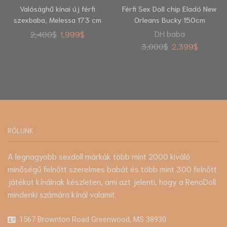
Valósághű kínai új férfi
Férfi Sex Doll chip Eladó New
szexbaba, Melessa 173 cm
Orleans Bucky 150cm
DH baba
2,400
$
1,999
$
3,000
$
2,399
$
RÓLUNK
A legnagyobb sexdoll márkák több mint 2000 kiváló
minőségű felnőtt szerelmes babát és több mint 300 felnőtt
játékot kínálnak készleten, ami azt jelenti, hogy a RenoDoll
mindenki számára kínál valamit.
1567 Brownton Road Greenwood, MS 38930