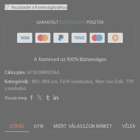
Hozzáadni a Kívánságlistához
GARANTÁLT
BIZTONSÁGOS
PÉNZTÁR
A fizetésed az
100% Biztonságos
Cikkszám:
AF160MR809A
Kategóriák:
160-169 cm
,
Férfi szexbaba
,
Man Sex Doll
,
TPE
szexbaba
Ossza meg:
LEÍRÁS
GYIK
MIÉRT VÁLASSZON MINKET
VÉLEMÉN