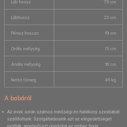
Láb hossz
79 cm
Lábhossz
22 cm
Pénisz hossza
19 cm
Orális mélység
13 cm
Anális mélység
16 cm
Nettó tömeg
45 kg
A babáról
Az évek során számos minőségi és hatékony szexbabát
szállítottunk. Szolgáltatásaink azt az elégedettséget
nyújtják, amelyről azt gondolná az ember, hogy