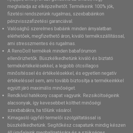
meghaladja az elképzelhetőt. Termékeink 100% jók,
fizetési rendszerünk rugalmas, szexbabáinkon
pénzvisszafizetési garanciával.
Valósághű szerelmes babáink minden árnyalatban
elérhetőek, megfizethető áron, kiváló termékszállítással,
ami stresszmentes és rugalmas.
A RenoDoll termékek minden babafórumon
ellenőrizhetők. Büszkélkedhetünk kiváló és biztató
termékértékelésekkel, a legjobb ötcsillagos
minősítéssel és értékelésekkel, és egyetlen negatív
értékeléssel sem, ami tovább biztosítja a termékeinkkel
együtt járó maximális minőséget.
Rendkívül hatékony csapat vagyunk. Rezsiköltségeink
alacsonyak, így kevesebbet költhet minőségi
szexbabákra, ha tőlünk vásárol.
Kimagasló ügyfél-termelői szolgáltatással is
büszkélkedhetünk. Segítőkész csapatunk mindig készen
áll ügyfeleink meghallgatására és a szükséges