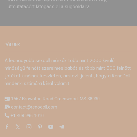
útmutatásért látogass el a súgóoldalra:
RÓLUNK
A legnagyobb sexdoll márkák több mint 2000 kiváló
minőségű felnőtt szerelmes babát és több mint 300 felnőtt
játékot kínálnak készleten, ami azt jelenti, hogy a RenoDoll
mindenki számára kínál valamit.
1567 Brownton Road Greenwood, MS 38930
contact@renodoll.com
+1 408 996 1010