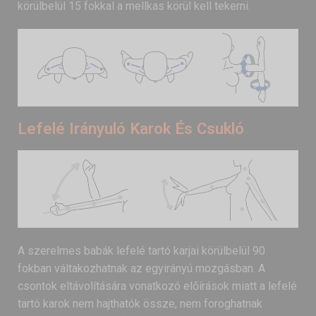
körülbelül 15 fokkal a mellkas körül kell tekerni.
Lefelé Irányuló Karok És Csukló
A szerelmes babák lefelé tartó karjai körülbelül 90
fokban váltakozhatnak az egyirányú mozgásban. A
csontok eltávolítására vonatkozó előírások miatt a lefelé
tartó karok nem hajthatók össze, nem foroghatnak