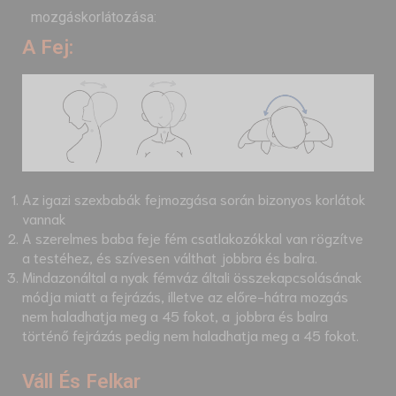
mozgáskorlátozása:
A Fej:
Az igazi szexbabák fejmozgása során bizonyos korlátok
vannak
A szerelmes baba feje fém csatlakozókkal van rögzítve
a testéhez, és szívesen válthat jobbra és balra.
Mindazonáltal a nyak fémváz általi összekapcsolásának
módja miatt a fejrázás, illetve az előre-hátra mozgás
nem haladhatja meg a 45 fokot, a jobbra és balra
történő fejrázás pedig nem haladhatja meg a 45 fokot.
Váll És Felkar