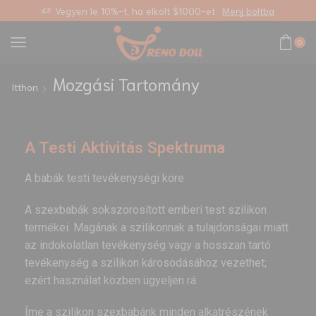
éni link
Vegyen le 10%-t, ha elkölt $1000-et
Menj boltba
0
Mozgási Tartomány
Itthon
A Testi Aktivitás Spektruma
A babák testi tevékenységi köre
A szexbabák sokszorosított emberi test szilikon
termékei. Magának a szilikonnak a tulajdonságai miatt
az indokolatlan tevékenység vagy a hosszan tartó
tevékenység a szilikon károsodásához vezethet;
ezért használat közben ügyeljen rá.
Íme a szilikon szexbabánk minden alkatrészének