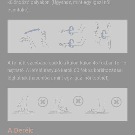
különböző pályákon. (Ugyanaz, mint egy igazi női
csontoké).
A felnőtt szexbaba csuklója külön-külön 45 fokban fel-le
hajtható. A lefelé irányuló karok 60 fokos korlátozással
lóghatnak (hasonlóan, mint egy igazi női testnél).
A Derék: