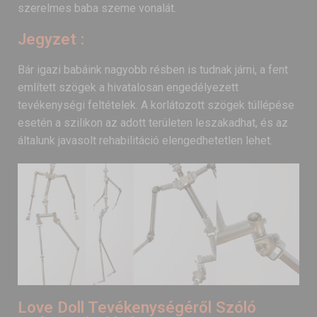
szerelmes baba szeme vonalát.
Jegyzet :
Bár igazi babáink nagyobb résben is tudnak járni, a fent
említett szögek a hivatalosan engedélyezett
tevékenységi feltételek. A korlátozott szögek túllépése
esetén a szilikon az adott területen leszakadhat, és az
általunk javasolt rehabilitáció elengedhetetlen lehet.
Love Doll Tevékenységéről Szóló