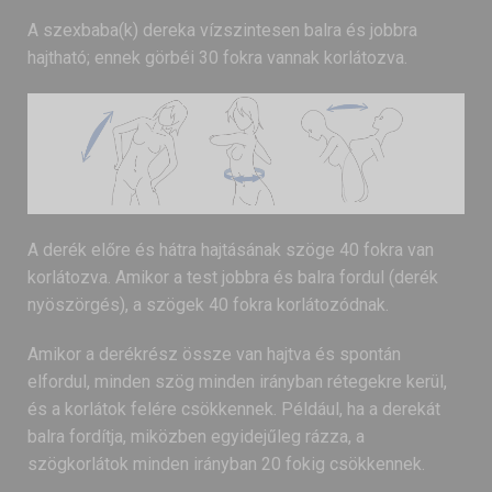
A szexbaba(k) dereka vízszintesen balra és jobbra
hajtható; ennek görbéi 30 fokra vannak korlátozva.
A derék előre és hátra hajtásának szöge 40 fokra van
korlátozva. Amikor a test jobbra és balra fordul (derék
nyöszörgés), a szögek 40 fokra korlátozódnak.
Amikor a derékrész össze van hajtva és spontán
elfordul, minden szög minden irányban rétegekre kerül,
és a korlátok felére csökkennek. Például, ha a derekát
balra fordítja, miközben egyidejűleg rázza, a
szögkorlátok minden irányban 20 fokig csökkennek.