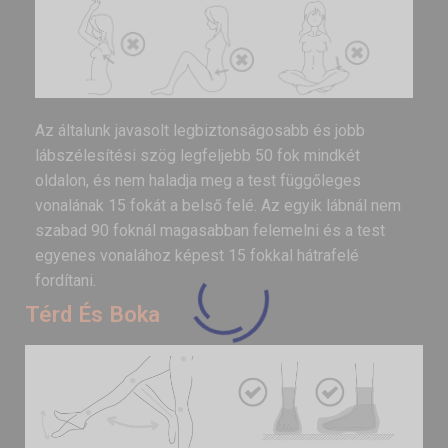
Az általunk javasolt legbiztonságosabb és jobb
lábszélesítési szög legfeljebb 50 fok mindkét
oldalon, és nem haladja meg a test függőleges
vonalának 15 fokát a belső felé. Az egyik lábnál nem
szabad 90 foknál magasabban felemelni és a test
egyenes vonalához képest 15 fokkal hátrafelé
fordítani.
Térd És Boka