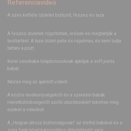
Referenciavideó
A szex kétféle ízületet biztosít, feszes és laza.
A feszes ízületek rögzítettek, erősek és megtartják a
testtartást. A laza ízület puha és rugalmas, és nem tudja
tartani a pózt.
Korai szexbaba tulajdonosoknak ajánljuk a soft joints
babát.
Nézze meg az ajánlott videót:
A közös tevékenységekről és a szerelmi babák
méretkülönbségeiről szóló utasításokért tekintse meg
ezeket a videókat:
A „Hogyan játssz biztonságosan” az élethű babával és a
szex funkcióval kapcsolatos útmutatásért vagy