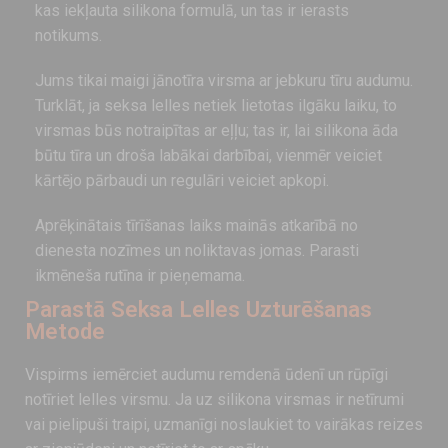
kas iekļauta silikona formulā, un tas ir ierasts
notikums.
Jums tikai maigi jānotīra virsma ar jebkuru tīru audumu.
Turklāt, ja seksa lelles netiek lietotas ilgāku laiku, to
virsmas būs notraipītas ar eļļu; tas ir, lai silikona āda
būtu tīra un droša labākai darbībai, vienmēr veiciet
kārtējo pārbaudi un regulāri veiciet apkopi.
Aprēķinātais tīrīšanas laiks mainās atkarībā no
dienesta nozīmes un noliktavas jomas. Parasti
ikmēneša rutīna ir pieņemama.
Parastā Seksa Lelles Uzturēšanas
Metode
Vispirms iemērciet audumu remdenā ūdenī un rūpīgi
notīriet lelles virsmu. Ja uz silikona virsmas ir netīrumi
vai pielipuši traipi, uzmanīgi noslaukiet to vairākas reizes