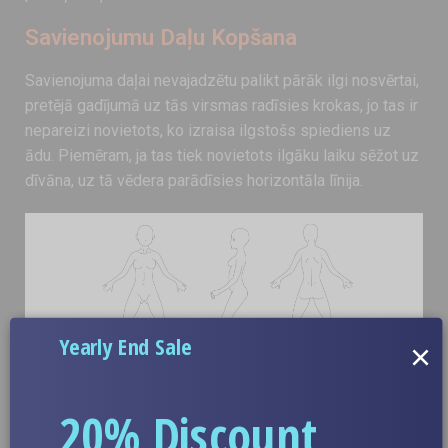
Savienojumu Daļu Kopšana
Savienojuma daļai nevajadzētu palikt pārāk ilgi nosvērtai,
pretējā gadījumā uz tās virsmas radīsies krokas, jo tas ir
nepareizi novietots, ko izraisa ilgstošs spiediens uz
ādu. Piemēram, ja tas tiek novietots ilgāku laiku sēžot uz
dīvāna, uz tā vēdera parādīsies horizontāla līnija.
Yearly End Sale
×
20% Discount
Silikonam ir izturība; seksa lelle netiek lietota; lūdzu,
iesaiņojiet to tieši tādā pašā veidā, kā tas iznāca no