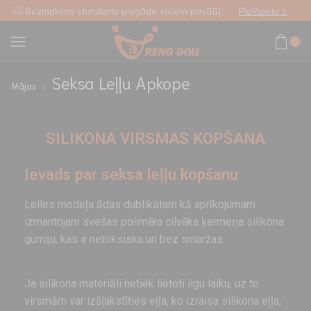
Bezmaksas standarta piegāde visiem pasūtījumiem
Pielāgota saite
0
Seksa Leļļu Apkope
Mājas
SILIKONA VIRSMAS KOPŠANA
Ievads par seksa leļļu kopšanu
Lelles modeļa ādas dublikātam kā aprīkojumam
izmantojam svešas polimēra cilvēka ķermeņa silikona
gumiju, kas ir netoksiska un bez smaržas.
Ja silikona materiāli netiek lietoti ilgu laiku, uz to
virsmām var izšļakstīties eļļa, ko izraisa silikona eļļa,