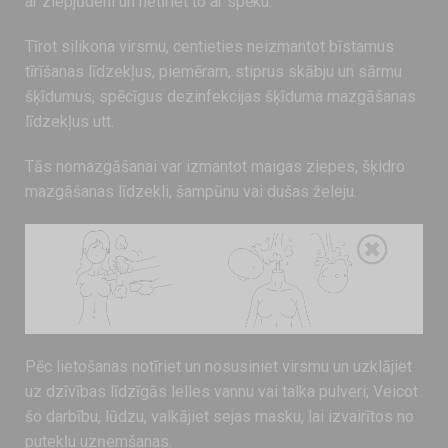
ar ziepjūdeni un netīriet to ar spēku.
Tīrot silikona virsmu, centieties neizmantot bīstamus
tīrīšanas līdzekļus, piemēram, stiprus skābju un sārmu
šķīdumus, spēcīgus dezinfekcijas šķīduma mazgāšanas
līdzekļus utt.
Tās nomazgāšanai var izmantot maigas ziepes, šķidro
mazgāšanas līdzekli, šampūnu vai dušas želeju.
Pēc lietošanas notīriet un nosusiniet virsmu un uzklājiet
uz dzīvības līdzīgās lelles vannu vai talka pulveri; Veicot
šo darbību, lūdzu, valkājiet sejas masku, lai izvairītos no
putekļu uzņemšanas.