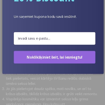
rūpnīcas; tas samazinās spiedienu uz visām locītavām.
Novietojiet reālistisko seksa lelli malā uz dažām
dienām, ja tajā parādās krokas un krunciņas, un tā
Un saņemiet kupona kodu savā iesūtnē.
izzudīs.
Rūpes Par Reālistisku Seksa Lelles
Pārklājumu
Skaistais grims, kas izgatavots uz mīlestības lelles, kas
to nosūta mūsu klientiem, ir silikona pārklājums, kas var
Noklikšķiniet šeit, lai iesniegtu!
neattīrīties no
Netīriet to piespiedu kārtā, īpaši, ja grims atrodas uz
dabiska izmēra seksa lelles sejas, uzacīm un skropstu
daļām. Lūdzu, pievērsiet īpašu uzmanību spēkam, kas
tiek pielietots, veicot kārtējo tīrīšanu reālās dabiskā
izmēra seksa lellei.
Ja jūs pielietojat daudz spēka, mati novilks, un arī to
krāsa izbalēs, tiklīdz krāsa izbalēs; ir grūti veikt remontu.
Vispārējo kosmētiku var izmantot seksa leļļu grima
veidošanai, piemēram, lūpu krāsu utt.