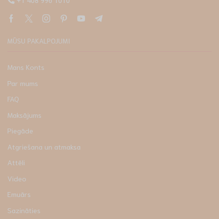
+1 408 996 1010
MŪSU PAKALPOJUMI
Mans Konts
Par mums
FAQ
Maksājums
Piegāde
Atgriešana un atmaksa
Attēli
Video
Emuārs
Sazināties