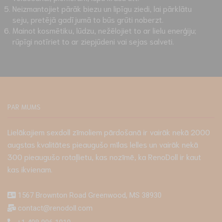
Neizmantojiet pārāk biezu un lipīgu ziedi, lai pārklātu
seju, pretējā gadījumā to būs grūti noberzt.
Mainot kosmētiku, lūdzu, nežēlojiet to ar lielu enerģiju;
rūpīgi notīriet to ar ziepjūdeni vai sejas salveti.
PAR MUMS
Lielākajiem sexdoll zīmoliem pārdošanā ir vairāk nekā 2000
augstas kvalitātes pieaugušo mīlas lelles un vairāk nekā
300 pieaugušo rotaļlietu, kas nozīmē, ka RenoDoll ir kaut
kas ikvienam.
1567 Brownton Road Greenwood, MS 38930
contact@renodoll.com