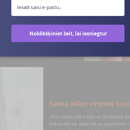
ākotnējo izskatu.
lelle ir izgatavota no
grādu pēc Celsija vai
Noklikšķiniet šeit, lai iesniegtu!
Seksa lelles virsmas boj
Jūsu seksa lelles āda var tikt bojāta, īpaš
Seksa lelli var ietekmēt asi priekšmeti 