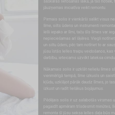
saskaras lietošanas laikā; ja tas notiek, 
jāuzņemas iniciatīva veikt remontu.
Pirmais solis ir vienkārši salikt visus 
līme, silts ūdens un instrumenti remonta
lelli iepako ar līmi, taču šīs līmes var ie
nepieciešamas arī šķēres. Viegli notīrie
un siltu ūdeni, pēc tam notīriet to ar sau
jūsu īstās lelles traipu veidošanos, kas 
darbību, ieteicams uzvilkt lateksa cimdu
Nākamais solis ir uzklāt nelielu līmes
vienmērīgā tempā; līme izkusīs un saist
kļūdu, uzklājot pārāk daudz līmes, jo tas
izkust un radīt lielākus bojājumus.
Pēdējais solis ir uz salabotās virsmas u
pagaidīt apmēram trīsdesmit minūtes, lī
remonta šī jūsu seksa lelles daļa būs ma