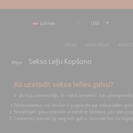
Latvian
USD
EUR
MĀJAS
VISAS LELLES
AUGST
Seksa Leļļu Kopšana
Mājas
Kā uzstādīt seksa lelles galvu?
Ir skrūvju savienotājs, ko varat izmantot, kas piestiprināt
Pārliecinieties, vai skrūve ir pagriezta pie seksa lelles gal
Novietojiet galvu pareizā virzienā ar ķermeni, pēc tam pagri
Centieties pārmērīgi negriezt galvu, lai izvairītos no bojā