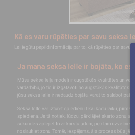
Kā es varu rūpēties par savu seksa le
Lai iegūtu papildinformāciju par to, kā rūpēties par savu se
Ja mana seksa lelle ir bojāta, ko es 
Mūsu seksa leļļu modeļi ir augstākās kvalitātes un var i
vardarbību, jo tie ir izgatavoti no augstākās kvalitātes ma
jūsu seksa lelle ir nedaudz bojāta, varat to salabot pats.
Seksa lelle var izturēt spiedienu tikai kādu laiku, pirm
spiediena. Ja tā notiek, lūdzu, pārklājiet skarto zonu ar 
sekundes aplejiet to ar karstu ūdeni, pēc tam uzvelciet 
noslaukiet zonu. Tomēr, iespējams, šis process būs jāatk