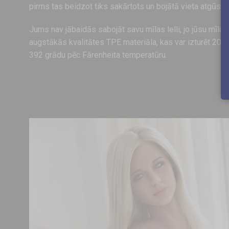
pirms tas beidzot tiks sakārtots un bojātā vieta atgūs s
Jums nav jābaidās sabojāt savu mīlas lelli, jo jūsu mīlas 
augstākās kvalitātes TPE materiāla, kas var izturēt 200 
392 grādu pēc Fārenheita temperatūru.