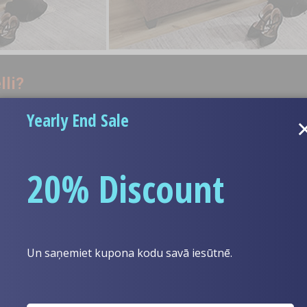
lli?
ksa lelli, skatiet šo lapu: Kā rūpēties par manu seksa lelli.
Yearly End Sale
varu darīt?
20% Discount
zturēt vieglu
teriāliem; tomēr, ja
s tā padodas zem
Un saņemiet kupona kodu savā iesūtnē.
dvieli un desmit
cimdus un noteikti
ārto pāris reizes,