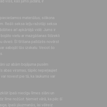
tad viss, kas jums jādara, ir
nepieciešamos materiālus; silikona
m. Reāli seksa leļļu ražotāji seksa
gādāties arī apkārtējā vidē. Jums ir
t bojāto vietu ar mazgāšanas līdzekli
su dvieli. Šī tīrīšana palīdzēs novērst
var sabojāt tās izskatu. Veicot šo
s.
 slāni uz abām bojājuma pusēm
īs abas virsmas; tāpēc nepieļaujiet
 var novest pie tā, ka laukums var
zklāt īpaši niecīgu līmes slāni un
dz līme nožūst. Ņemiet vērā, ka pēc šī
iga; īpaši jāuzmanās, lai vēlreiz