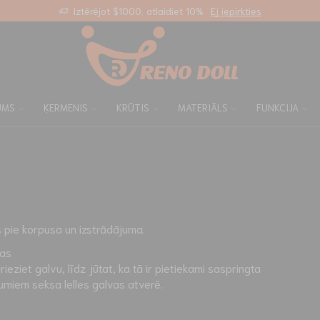
Bezmaksas standarta piegāde visiem pasūtījumiem
Pielāgota saite
UMS
ĶERMENIS
KRŪTIS
MATERIĀLS
FUNKCIJA
s pie korpusa un izstrādājuma.
vas
eziet galvu, līdz jūtat, ka tā ir pietiekami saspringta
jumiem seksa lelles galvas atverē.