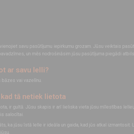
vienojiet savu pasūtījumu iepirkumu grozam. Jūsu veiktais pasūt
 pavadzīmes, un mēs nodrošināsim jūsu pasūtījuma piegādi atbilst
t ar savu lelli?
s bāzes vai vazelīnu.
kad tā netiek lietota
a, ir gultā. Jūsu skapis ir arī lieliska vieta jūsu mīlestības lellei,
vis salocītai.
s, ka jūsu īstā lelle ir ideāla un gaida, kad jūs atkal izmantosit. 
 jūsu.