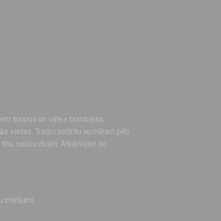
ņem traipus un vates bumbiņas.
ās vietas. Traipu notīrītu apmēram pēc
īru, sausu dvieli. Atkārtojiet šo
u mērījumi.