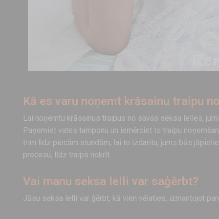
Kā es varu noņemt krāsainu traipu no
Lai noņemtu krāsainus traipus no savas seksa lelles, ju
Paņemiet vates tamponu un iemērciet to traipu noņemšanas 
trim līdz piecām stundām; lai to izdarītu, jums būs jāpielie
procesu, līdz traips nokrīt.
Vai manu seksa lelli var saģērbt?
Jūsu seksa lelli var ģērbt, kā vien vēlaties, izmantojot p