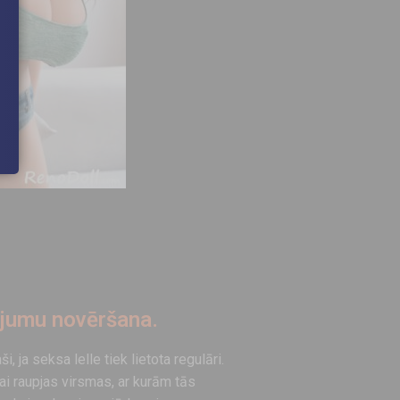
ājumu novēršana.
i, ja seksa lelle tiek lietota regulāri.
vai raupjas virsmas, ar kurām tās