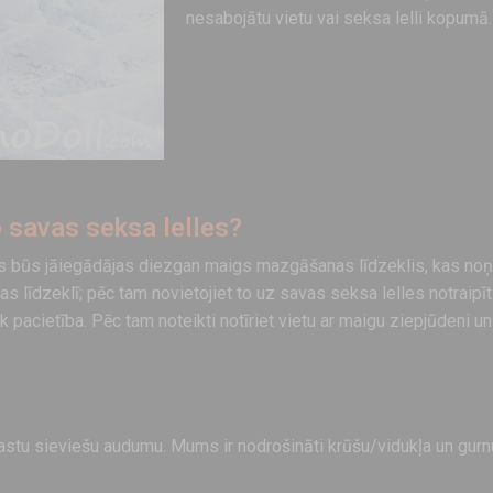
nesabojātu vietu vai seksa lelli kopumā.
 savas seksa lelles?
ms būs jāiegādājas diezgan maigs mazgāšanas līdzeklis, kas no
līdzeklī; pēc tam novietojiet to uz savas seksa lelles notraipīt
k pacietība. Pēc tam noteikti notīriet vietu ar maigu ziepjūdeni un t
arastu sieviešu audumu. Mums ir nodrošināti krūšu/vidukļa un gurn