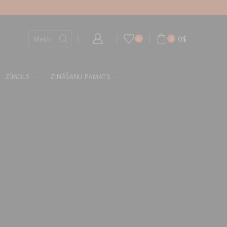
0
$
0
0
ZĪMOLS
ZINĀŠANU PAMATS