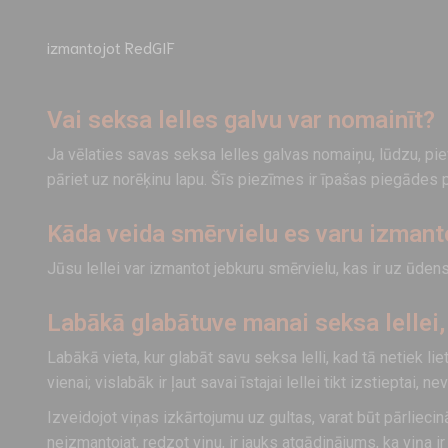
izmantojot RedGIF
Vai seksa lelles galvu var nomainīt?
Ja vēlaties savas seksa lelles galvas nomaiņu, lūdzu, pie
pāriet uz norēķinu lapu. Šīs piezīmes ir īpašas piegādes
Kāda veida smērvielu es varu izmanto
Jūsu lellei var izmantot jebkuru smērvielu, kas ir uz ūden
Labākā glabātuve manai seksa lellei, 
Labākā vieta, kur glabāt savu seksa lelli, kad tā netiek lietot
vienai; vislabāk ir ļaut savai īstajai lellei tikt izstieptai, ne
Izveidojot viņas izkārtojumu uz gultas, varat būt pārliecināt
neizmantojat, redzot viņu, ir jauks atgādinājums, ka viņa ir