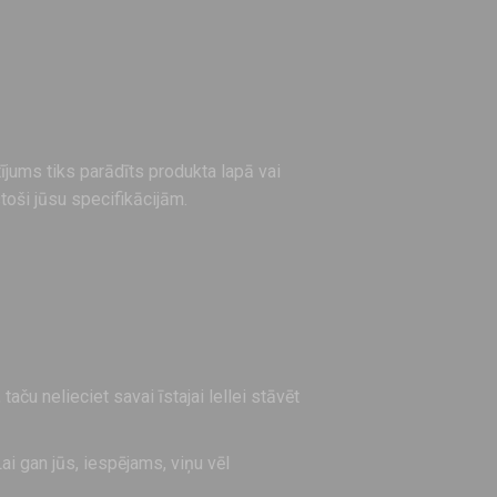
ījums tiks parādīts produkta lapā vai
oši jūsu specifikācijām.
 taču nelieciet savai īstajai lellei stāvēt
Lai gan jūs, iespējams, viņu vēl