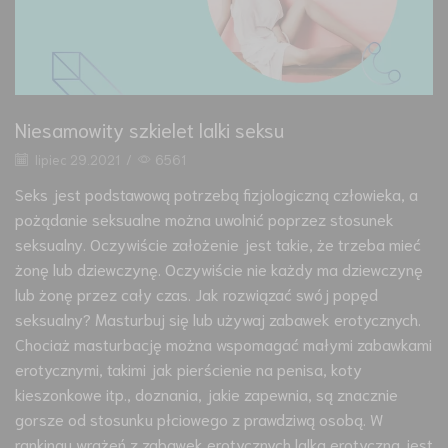
Niesamowity szkielet lalki seksu
lipiec 29.2021
/
6561
Seks jest podstawową potrzebą fizjologiczną człowieka, a
pożądanie seksualne można uwolnić poprzez stosunek
seksualny. Oczywiście założenie jest takie, że trzeba mieć
żonę lub dziewczynę. Oczywiście nie każdy ma dziewczynę
lub żonę przez cały czas. Jak rozwiązać swój popęd
seksualny? Masturbuj się lub używaj zabawek erotycznych.
Chociaż masturbację można wspomagać małymi zabawkami
erotycznymi, takimi jak pierścienie na penisa, koty
kieszonkowe itp., doznania, jakie zapewnia, są znacznie
gorsze od stosunku płciowego z prawdziwą osobą. W
rankingu wrażeń z zabawek erotycznych lalka erotyczna jest