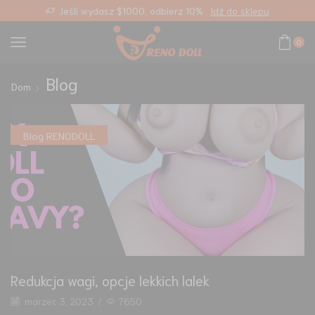
klepu
Bezpłatna standardowa wysyłka dla każdego zamówienia
0
Blog
Dom
Blog RENODOLL
Redukcja wagi, opcje lekkich lalek
marzec 3, 2023
/
7650