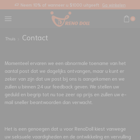
ngepaste link
Neem 10% af wanneer u $1000 uitgeeft
Ga winkelen
0
Contact
Thuis
Momenteel ervaren we een abnormale toename van het
aantal post dat we dagelijks ontvangen, maar u kunt er
zeker van zijn dat uw post bij ons is aangekomen en we
zullen u binnen 24 uur feedback geven. We stellen uw
geduld en begrip tot nu toe zeer op prijs en zullen uw e-
mail sneller beantwoorden dan verwacht.
Het is een genoegen dat u voor RenoDoll kiest vanwege
uw seksuele vaardigheden en de ontwikkeling en vervulling