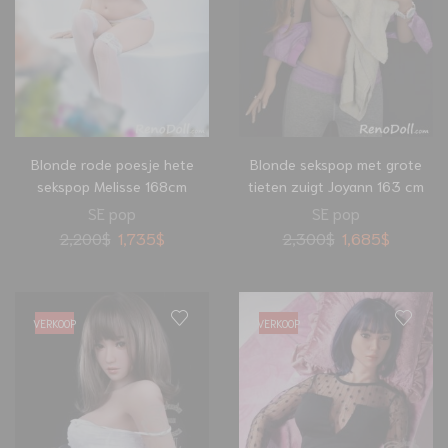
Blonde rode poesje hete
Blonde sekspop met grote
sekspop Melisse 168cm
tieten zuigt Joyann 163 cm
SE pop
SE pop
2,200
$
1,735
$
2,300
$
1,685
$
VERKOOP
VERKOOP