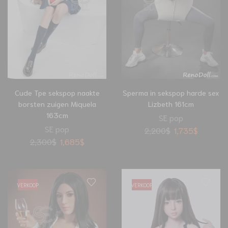
Cude Tpe sekspop naakte
Sperma in sekspop harde sex
borsten zuigen Miquela
Lizbeth 161cm
163cm
SE pop
SE pop
2,200
$
1,735
$
2,300
$
1,685
$
VERKOOP
VERKOOP