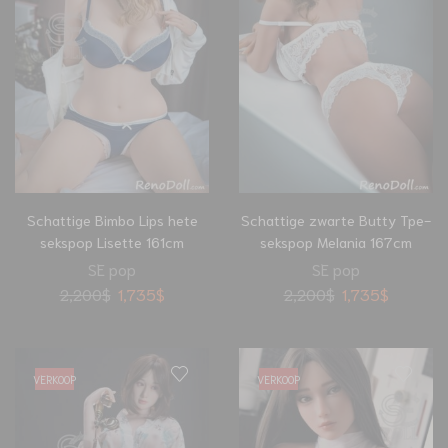
Schattige Bimbo Lips hete
Schattige zwarte Butty Tpe-
sekspop Lisette 161cm
sekspop Melania 167cm
SE pop
SE pop
2,200
$
1,735
$
2,200
$
1,735
$
VERKOOP
VERKOOP