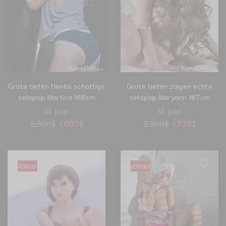
Grote tieten Hentai schattige
Grote tieten zuigen echte
sekspop Martica 166cm
sekspop Maryann 167cm
SE pop
SE pop
2,300
$
1,685
$
2,200
$
1,735
$
VERKOOP
VERKOOP