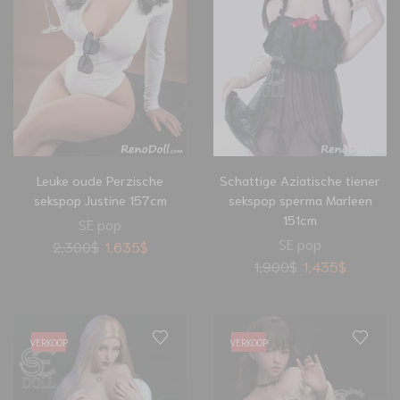
Leuke oude Perzische
Schattige Aziatische tiener
sekspop Justine 157cm
sekspop sperma Marleen
151cm
SE pop
SE pop
2,300
$
1,635
$
1,900
$
1,435
$
VERKOOP
VERKOOP