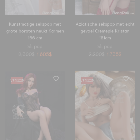
Kunstmatige sekspop met
Aziatische sekspop met echt
grote borsten neukt Karmen
gevoel Cremepie Kristan
166 cm
161cm
SE pop
SE pop
2,300
$
1,685
$
2,200
$
1,735
$
VERKOOP
VERKOOP