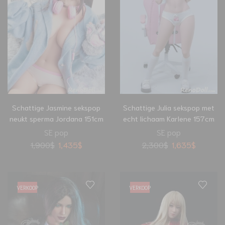
Schattige Jasmine sekspop
Schattige Julia sekspop met
neukt sperma Jordana 151cm
echt lichaam Karlene 157cm
SE pop
SE pop
1,900
$
1,435
$
2,300
$
1,635
$
VERKOOP
VERKOOP