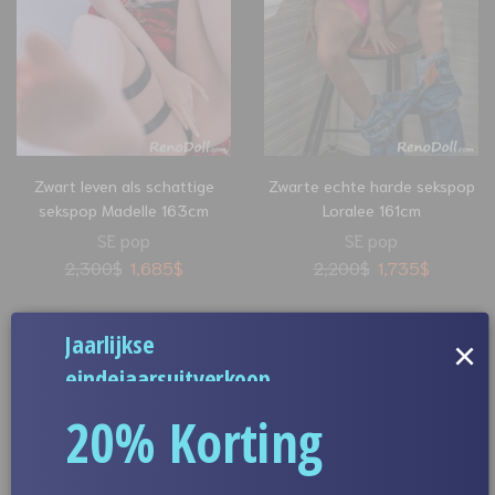
Zwart leven als schattige
Zwarte echte harde sekspop
sekspop Madelle 163cm
Loralee 161cm
SE pop
SE pop
2,300
$
1,685
$
2,200
$
1,735
$
Jaarlijkse
×
VERKOOP
VERKOOP
eindejaarsuitverkoop
20% Korting