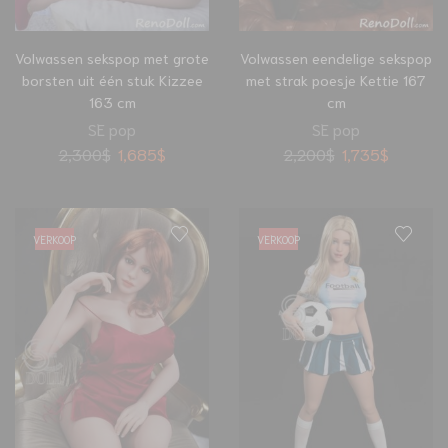
Volwassen sekspop met grote
Volwassen eendelige sekspop
borsten uit één stuk Kizzee
met strak poesje Kettie 167
163 cm
cm
SE pop
SE pop
2,300
$
1,685
$
2,200
$
1,735
$
VERKOOP
VERKOOP