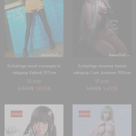
Schattige kerel creampie in
Schattige enorme tieten
sekspop Kalindi 157cm
sekspop Cum Joannes 150cm
SE pop
SE pop
2,300
$
1,635
$
1,900
$
1,435
$
VERKOOP
VERKOOP