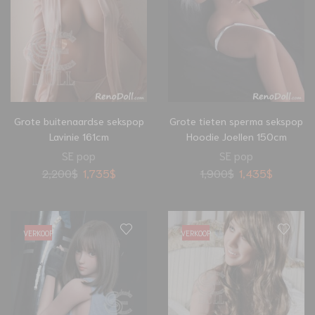
Grote buitenaardse sekspop
Grote tieten sperma sekspop
Lavinie 161cm
Hoodie Joellen 150cm
SE pop
SE pop
2,200
$
1,735
$
1,900
$
1,435
$
VERKOOP
VERKOOP