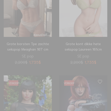
Grote borsten Tpe zachte
Grote kont dikke hete
sekspop Meaghan 167 cm
sekspop Laureen 161cm
SE pop
SE pop
2,200
$
1,735
$
2,200
$
1,735
$
VERKOOP
VERKOOP