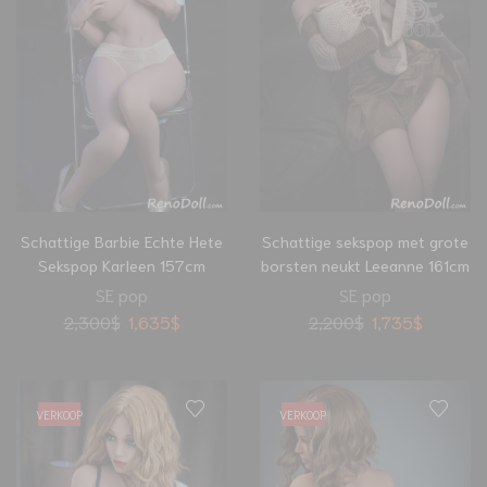
Schattige Barbie Echte Hete
Schattige sekspop met grote
Sekspop Karleen 157cm
borsten neukt Leeanne 161cm
SE pop
SE pop
2,300
$
1,635
$
2,200
$
1,735
$
VERKOOP
VERKOOP