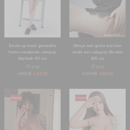
Beste op maat gemaakte
Meisje met grote borsten
homo-neukende sekspop
neukt een sekspop Micaela
Marleah 151 cm
165 cm
SE pop
SE pop
1,900
$
1,435
$
2,300
$
1,685
$
VERKOOP
VERKOOP