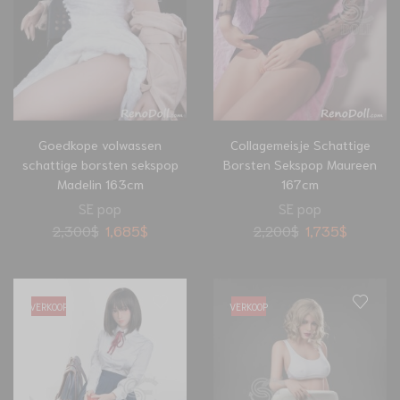
Goedkope volwassen
Collagemeisje Schattige
schattige borsten sekspop
Borsten Sekspop Maureen
Madelin 163cm
167cm
SE pop
SE pop
2,300
$
1,685
$
2,200
$
1,735
$
VERKOOP
VERKOOP