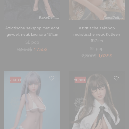
Aziatische sekspop met echt
Aziatische sekspop
gevoel, neuk Leanora 161cm
realistische neuk Katleen
157cm
SE pop
SE pop
2,200
$
1,735
$
2,300
$
1,635
$
VERKOOP
VERKOOP