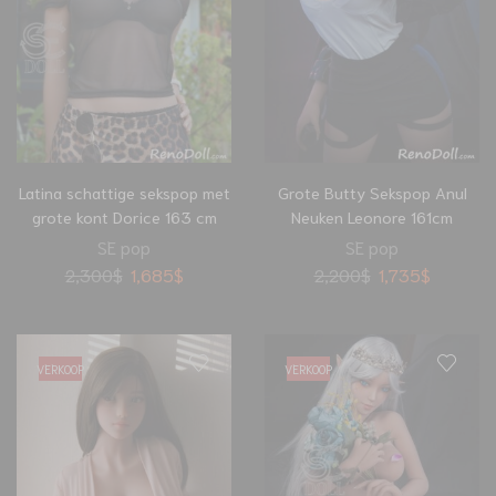
Latina schattige sekspop met
Grote Butty Sekspop Anul
grote kont Dorice 163 cm
Neuken Leonore 161cm
SE pop
SE pop
2,300
$
1,685
$
2,200
$
1,735
$
VERKOOP
VERKOOP