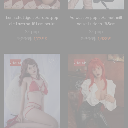
Een schattige seksrobotpop
Volwassen pop seks met milf
die Laverna 161 cm neukt
neukt Lurleen 163cm
SE pop
SE pop
2,200
$
1,735
$
2,300
$
1,685
$
VERKOOP
VERKOOP