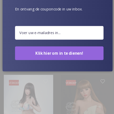
En ontvang de couponcode in uw inbox.
Zwart strak poesje schattige
Blonde rode lippen hete
sekspop Marylou 167cm
sekspop Lyndsey 163cm
Klik hier om in te dienen!
SE pop
SE pop
2,200
$
1,735
$
2,300
$
1,685
$
VERKOOP
VERKOOP