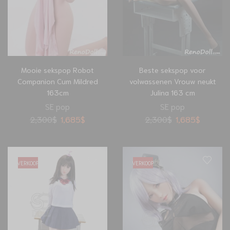
Mooie sekspop Robot
Beste sekspop voor
Companion Cum Mildred
volwassenen Vrouw neukt
163cm
Julina 163 cm
SE pop
SE pop
2,300
$
1,685
$
2,300
$
1,685
$
VERKOOP
VERKOOP