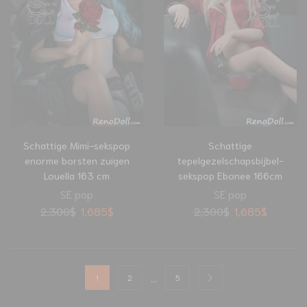
Schattige Mimi-sekspop
Schattige
enorme borsten zuigen
tepelgezelschapsbijbel-
Louella 163 cm
sekspop Ebonee 166cm
SE pop
SE pop
2,300
$
1,685
$
2,300
$
1,685
$
…
1
2
5