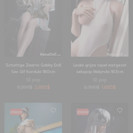
Schattige Zwarte Gabby Doll
Leuke grijze tepel metgezel
Sex Gif Kordula 160cm
sekspop Malynda 163cm
SE pop
SE pop
3,200
$
2,685
$
2,300
$
1,685
$
VERKOOP
VERKOOP