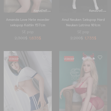
Amanda Love Hete moeder
Anul Neuken Sekspop Hard
sekspop Kaitlin 157cm
Neuken Latrina 161cm
SE pop
SE pop
2,300
$
1,635
$
2,200
$
1,735
$
VERKOOP
VERKOOP