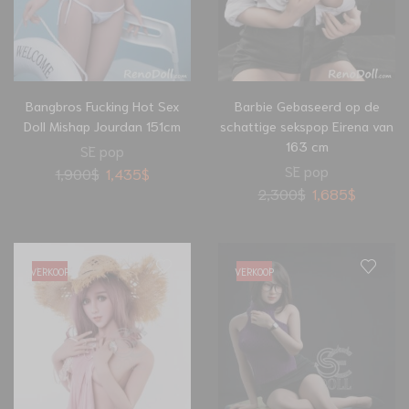
Bangbros Fucking Hot Sex
Barbie Gebaseerd op de
Doll Mishap Jourdan 151cm
schattige sekspop Eirena van
163 cm
SE pop
SE pop
1,900
$
1,435
$
2,300
$
1,685
$
VERKOOP
VERKOOP