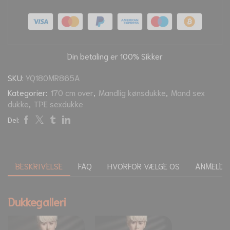
Din betaling er
100% Sikker
SKU:
YQ180MR865A
Kategorier:
170 cm over
,
Mandlig kønsdukke
,
Mand sex
dukke
,
TPE sexdukke
Del:
BESKRIVELSE
FAQ
HVORFOR VÆLGE OS
ANMELDEL
Dukkegalleri